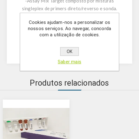
-Assay Mix Target composto por misturas
singleplex de primers direto/reverso e sonda.
-Tampão de ressuspensão
Cookies ajudam-nos a personalizar os
-DNase/RNase água livre
nossos serviços. Ao navegar, concorda
- (OPCIONAL) Controlo Interno
com a utilização de cookies.
- Solução Mastermix
-Controlo positivo
OK
Saber mais
Produtos relacionados