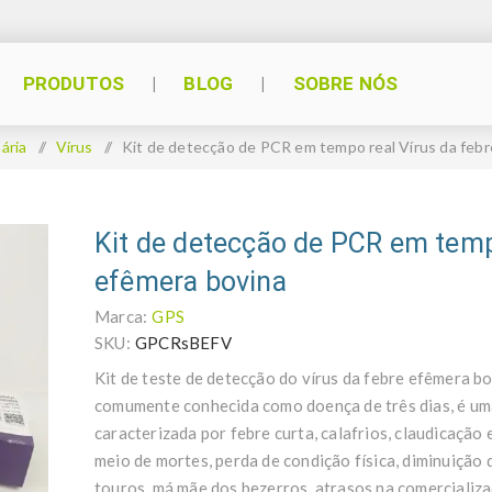
PRODUTOS
BLOG
SOBRE NÓS
ária
/
Vírus
/
Kit de detecção de PCR em tempo real Vírus da feb
Kit de detecção de PCR em temp
efêmera bovina
Marca:
GPS
SKU:
GPCRsBEFV
Kit de teste de detecção do vírus da febre efêmera b
comumente conhecida como doença de três dias, é um
caracterizada por febre curta, calafrios, claudicação
meio de mortes, perda de condição física, diminuição d
touros, má mãe dos bezerros, atrasos na comercializa