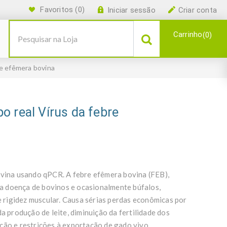
Favoritos
(0)
Iniciar sessão
Criar conta
Carrinho
0
re efêmera bovina
o real Vírus da febre
ovina usando qPCR. A febre efêmera bovina (FEB),
a doença de bovinos e ocasionalmente búfalos,
 e rigidez muscular. Causa sérias perdas econômicas por
a produção de leite, diminuição da fertilidade dos
ção e restrições à exportação de gado vivo.