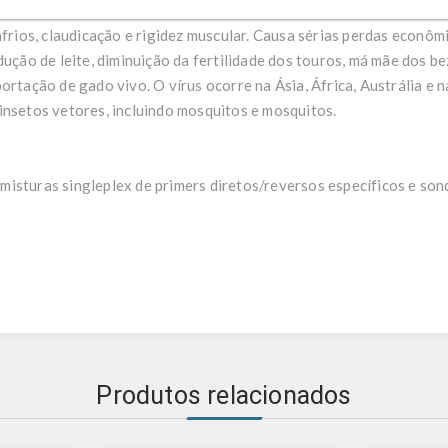
mumente conhecida como doença de três dias, é uma doença de bov
afrios, claudicação e rigidez muscular. Causa sérias perdas econôm
dução de leite, diminuição da fertilidade dos touros, má mãe dos be
ortação de gado vivo. O vírus ocorre na Ásia, África, Austrália e na
insetos vetores, incluindo mosquitos e mosquitos.
isturas singleplex de primers diretos/reversos específicos e son
Produtos relacionados