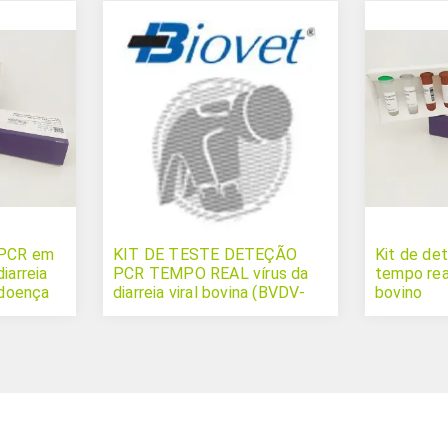
 PCR em
KIT DE TESTE DETEÇÃO
Kit de d
iarreia
PCR TEMPO REAL vírus da
tempo rea
 doença
diarreia viral bovina (BVDV-
bovino
BDV) Bovichek