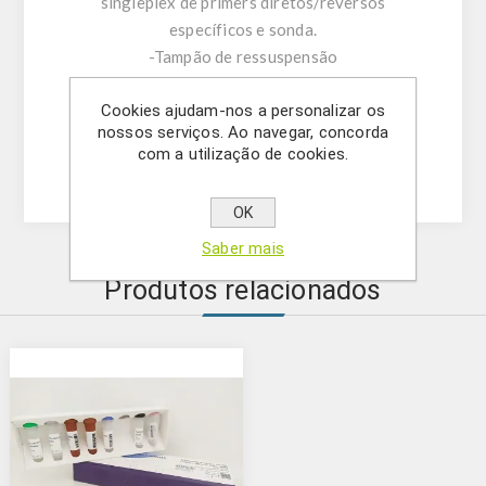
singleplex de primers diretos/reversos
específicos e sonda.
-Tampão de ressuspensão
-DNase/RNase água livre
- (OPCIONAL) Controlo Interno
Cookies ajudam-nos a personalizar os
nossos serviços. Ao navegar, concorda
- Solução Mastermix
com a utilização de cookies.
-Controlo positivo
OK
Saber mais
Produtos relacionados