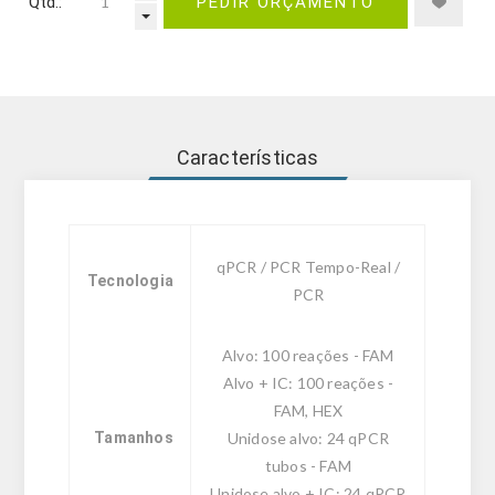
Qtd.:
PEDIR ORÇAMENTO
Características
qPCR / PCR Tempo-Real /
Tecnologia
PCR
Alvo: 100 reações - FAM
Alvo + IC: 100 reações -
FAM, HEX
Tamanhos
Unidose alvo: 24 qPCR
tubos - FAM
Unidose alvo + IC: 24 qPCR