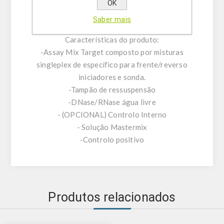
encontrado para ser cerca de 400 vezes mais
OK
tóxico do que Stx-1.
Saber mais
Características do produto:
-Assay Mix Target composto por misturas
singleplex de específico para frente/reverso
iniciadores e sonda.
-Tampão de ressuspensão
-DNase/RNase água livre
- (OPCIONAL) Controlo Interno
- Solução Mastermix
-Controlo positivo
Produtos relacionados