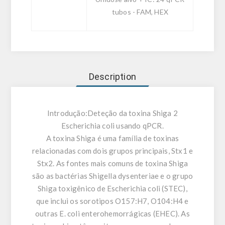
tubos - FAM, HEX
Description
Introdução:
Deteção da toxina Shiga 2
Escherichia coli usando qPCR.
A toxina Shiga é uma família de toxinas
relacionadas com dois grupos principais, Stx1 e
Stx2. As fontes mais comuns de toxina Shiga
são as bactérias Shigella dysenteriae e o grupo
Shiga toxigênico de Escherichia coli (STEC),
que inclui os sorotipos O157:H7, O104:H4 e
outras E. coli enterohemorrágicas (EHEC). As