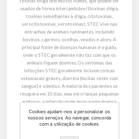
toxinas shiga têm muitos nomes, que podem ser
usados de forma intercambiável (toxinas shiga,
toxinas semelhantes a shiga, citotoxinas,
verocitotoxinas, verotoxinas). STEC vive nas
entranhas de animais ruminantes, incluindo
bovinos, caprinos, ovelhas, veados e alces. A
principal fonte de doenças humanas é o gado,
onde o STEC geralmente não faz com que os
animais fiquem doentes. Os sintomas das
infecções STEC geralmente incluem cólicas
estomacais graves, diarreia (muitas vezes com
sangue) e vômitos. A maioria dos pacientes se
recupera em 10 dias, mas em crianças pequenas
e idosos, a infecção pode levar a uma doença
com risco de vida, como a síndrome hemolítico-
Cookies ajudam-nos a personalizar os
urêmica. A síndrome hemolítico-urêmica é
nossos serviços. Ao navegar, concorda
com a utilização de cookies.
caracterizada por insuficiência renal aguda,
anemia hemolítica e trombocitopenia. Stx-2 foi