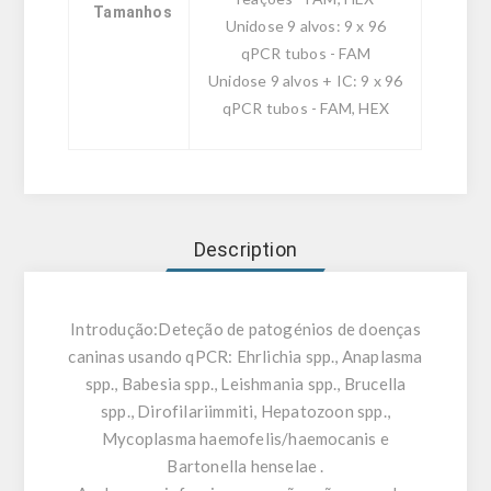
Tamanhos
Unidose 9 alvos: 9 x 96
qPCR tubos - FAM
Unidose 9 alvos + IC: 9 x 96
qPCR tubos - FAM, HEX
Description
Introdução:
Deteção de patogénios de doenças
caninas usando qPCR: Ehrlichia spp., Anaplasma
spp., Babesia spp., Leishmania spp., Brucella
spp., Dirofilariimmiti, Hepatozoon spp.,
Mycoplasma haemofelis/haemocanis e
Bartonella henselae .