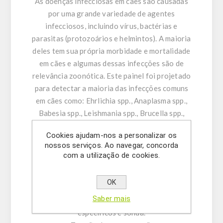
As doenças infecciosas em cães são causadas
por uma grande variedade de agentes
infecciosos, incluindo vírus, bactérias e
parasitas (protozoários e helmintos). A maioria
deles tem sua própria morbidade e mortalidade
em cães e algumas dessas infecções são de
relevância zoonótica. Este painel foi projetado
para detectar a maioria das infecções comuns
em cães como: Ehrlichia spp., Anaplasma spp.,
Babesia spp., Leishmania spp., Brucella spp.,
Dirofilaria immitis, Hepatozoon spp.,
Cookies ajudam-nos a personalizar os
Mycoplasma haemofelis/haemocanis e
nossos serviços. Ao navegar, concorda
Bartonella henselae.
com a utilização de cookies.
Características do produto:
OK
-Assay Mix Alvo composto por misturas
Saber mais
singleplex de primers direto/reverso
específicos e sonda.