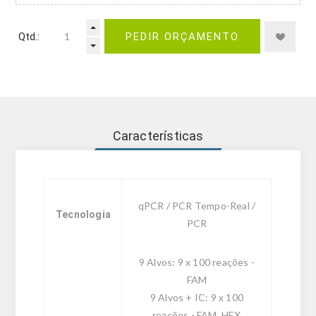
Qtd.:
PEDIR ORÇAMENTO
Características
qPCR / PCR Tempo-Real /
Tecnologia
PCR
9 Alvos: 9 x 100 reações -
FAM
9 Alvos + IC: 9 x 100
reações - FAM, HEX