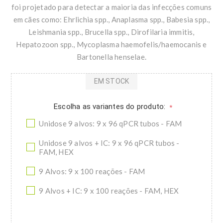
foi projetado para detectar a maioria das infecções comuns
em cães como: Ehrlichia spp., Anaplasma spp., Babesia spp.,
Leishmania spp., Brucella spp., Dirofilaria immitis,
Hepatozoon spp., Mycoplasma haemofelis/haemocanis e
Bartonella henselae.
EM STOCK
Escolha as variantes do produto:
*
Unidose 9 alvos: 9 x 96 qPCR tubos - FAM
Unidose 9 alvos + IC: 9 x 96 qPCR tubos -
FAM, HEX
9 Alvos: 9 x 100 reações - FAM
9 Alvos + IC: 9 x 100 reações - FAM, HEX