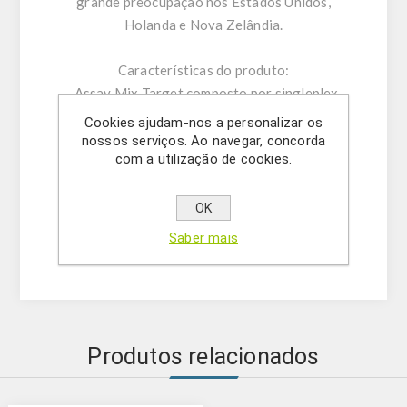
grande preocupação nos Estados Unidos,
Holanda e Nova Zelândia.
Características do produto:
-Assay Mix Target composto por singleplex
misturas de primers diretos/reversos
Cookies ajudam-nos a personalizar os
específicos e sonda.
nossos serviços. Ao navegar, concorda
com a utilização de cookies.
-Tampão de ressuspensão
-DNase/RNase água livre
- (OPCIONAL) Controlo Interno
OK
- Solução Mastermix
Saber mais
-Controlo positivo
Produtos relacionados