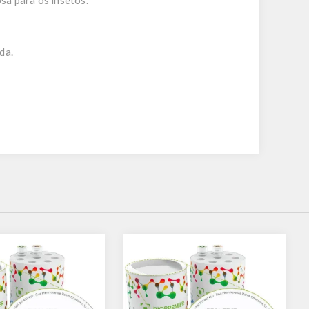
sa para os insetos.
da.