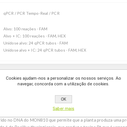
qPCR / PCR Tempo-Real / PCR
Alvo: 100 reações - FAM
Alvo + IC: 100 reações - FAM, HEX
Unidose alvo: 24 qPCR tubos - FAM
Unidose alvo + IC: 24 qPCR tubos - FAM, HEX
Description
Cookies ajudam-nos a personalizar os nossos serviços. Ao
navegar, concorda com a utilização de cookies.
neticamente modificado MON810 da Monsanto usando qPCR.
OK
icamente modificado utilizado em todo o mundo. É uma linha Zea
Saber mais
 é um organismo geneticamente modificado (OGM) projetado para
erido no DNA do MON810 que permite que a planta produza uma pro