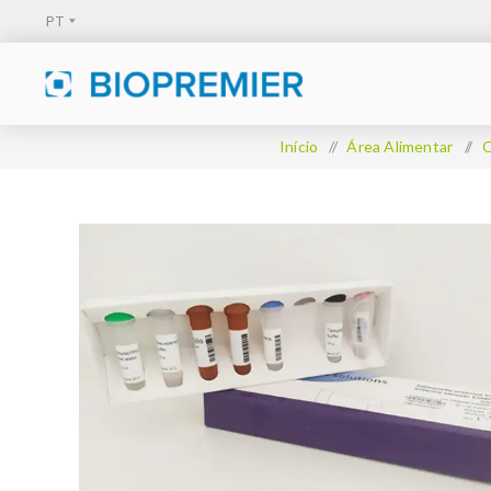
Início
/
Área Alimentar
/
O