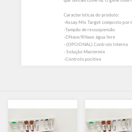
que tentam comê-la. O gene inserid
Características do produto:
-Assay Mix Target composto por mi
-Tampão de ressuspensão
-DNase/RNase água livre
- (OPCIONAL) Controlo Interno
- Solução Mastermix
-Controlo positivo