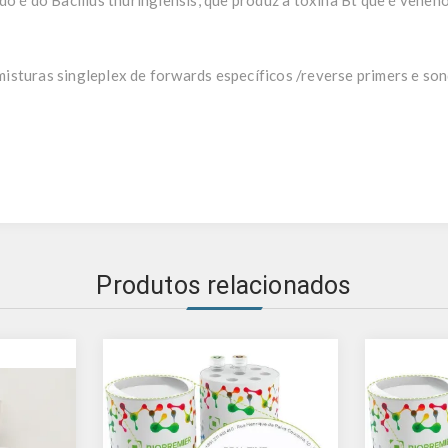
o é do Bacillus thuringiensis, que produz a toxina Bt que é veneno
sturas singleplex de forwards específicos /reverse primers e son
Produtos relacionados