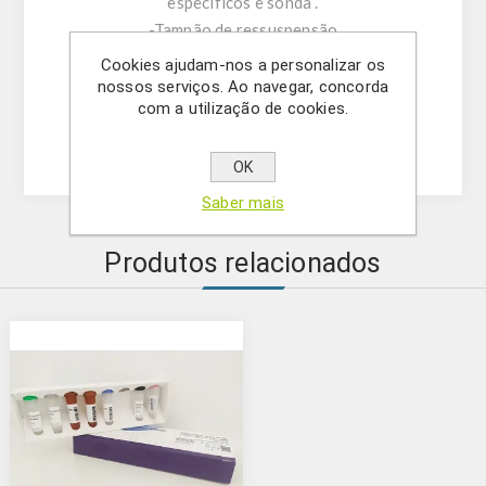
específicos e sonda .
-Tampão de ressuspensão
-DNase/RNase água livre
Cookies ajudam-nos a personalizar os
- (OPCIONAL) Controlo Interno
nossos serviços. Ao navegar, concorda
com a utilização de cookies.
- Solução Mastermix
-Controlo positivo
OK
Saber mais
Produtos relacionados