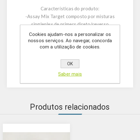
Características do produto:
-Assay Mix Target composto por misturas
singleplex de primers direto/reverso
específicos e sonda.
Cookies ajudam-nos a personalizar os
-Tampão de ressuspensão
nossos serviços. Ao navegar, concorda
com a utilização de cookies.
-DNase/RNase água livre
- (OPCIONAL) Controlo Interno
- Solução Mastermix
OK
-Controlo positivo
Saber mais
Produtos relacionados