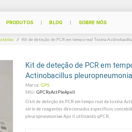
PRODUTOS
BLOG
SOBRE NÓS
ctérias
/
Kit de deteção de PCR em tempo real Toxina Actinobacill
Kit de deteção de PCR em tempo
Actinobacillus pleuropneumoniae
Marca:
GPS
SKU:
GPCRsActPleApxII
O kit de deteção de PCR em tempo real da toxina Ac
série de reagentes direcionados específicos concebid
pleuropneumoniae Apx II utilizando qPCR.