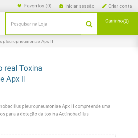
Favoritos
(0)
Iniciar sessão
Criar conta
Carrinho
0
us pleuropneumoniae Apx II
 real Toxina
 Apx II
tinobacillus pleuropneumoniae Apx II compreende uma
os para a deteção da toxina Actinobacillus