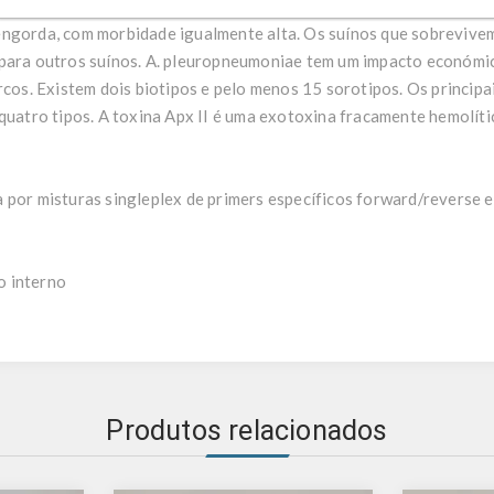
a, diarreia leve, cianose, letargia e aborto espontâneo nas porcas
engorda, com morbidade igualmente alta. Os suínos que sobrevi
 para outros suínos. A. pleuropneumoniae tem um impacto económi
rcos. Existem dois biotipos e pelo menos 15 sorotipos. Os principai
 quatro tipos. A toxina Apx II é uma exotoxina fracamente hemolít
 por misturas singleplex de primers específicos forward/reverse e
o interno
Produtos relacionados