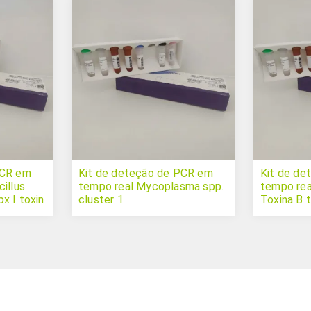
PCR em
Kit de deteção de PCR em
Kit de de
illus
tempo real Mycoplasma spp.
tempo real
x I toxin
cluster 1
Toxina B 