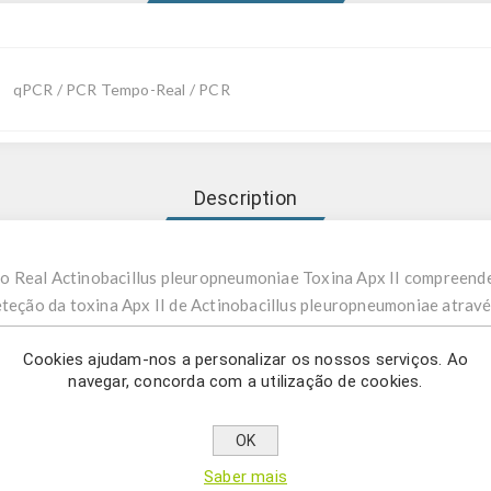
qPCR / PCR Tempo-Real / PCR
Description
 Real Actinobacillus pleuropneumoniae Toxina Apx II compreende
eteção da toxina Apx II de Actinobacillus pleuropneumoniae atrav
illus pleuropneumoniae (anteriormente Haemophilus pleuropneumo
Cookies ajudam-nos a personalizar os nossos serviços. Ao
navegar, concorda com a utilização de cookies.
ulada, pertencente à família Pasteurellaceae. É um patógeno resp
usador de até 20% de todos os casos de pneumonia bacteriana em s
uropneumonia porcina, uma doença respiratória altamente contagio
OK
6 meses). Os sintomas incluem dificuldade respiratória, secreção
Saber mais