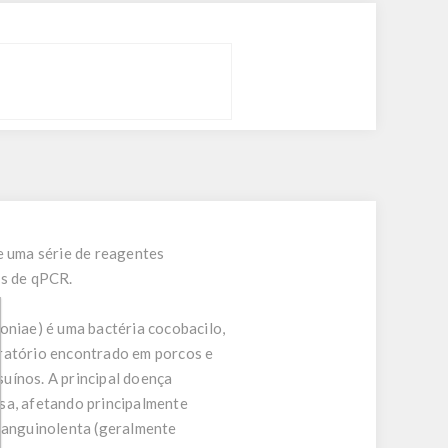
 uma série de reagentes
és de qPCR.
niae) é uma bactéria cocobacilo,
iratório encontrado em porcos e
uínos. A principal doença
sa, afetando principalmente
 sanguinolenta (geralmente