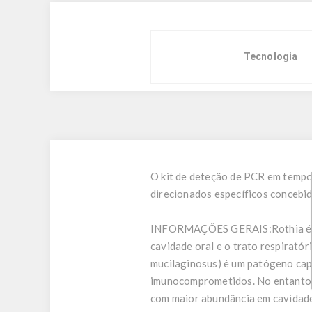
Tecnologia
O kit de deteção de PCR em tempo 
direcionados específicos concebid
INFORMAÇÕES GERAIS:
Rothia é
cavidade oral e o trato respirat
mucilaginosus) é um patógeno capa
imunocomprometidos. No entanto,
com maior abundância em cavidades