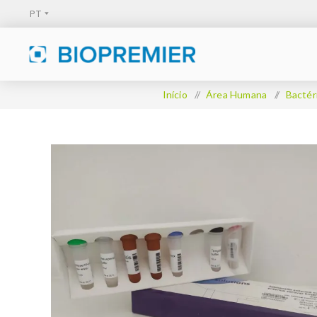
Início
/
Área Humana
/
Bactér