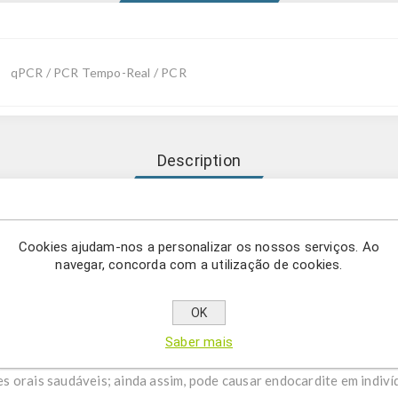
qPCR / PCR Tempo-Real / PCR
Description
real Rothia mucilaginosa, R. dentocariosa, R. aeria compreende u
os para a deteção de Rothia mucilaginosa, R. dentocariosa, R. aeri
Cookies ajudam-nos a personalizar os nossos serviços. Ao
navegar, concorda com a utilização de cookies.
 um género formado por espécies bacterianas Gram-positivas, aeró
ório humano, fazendo parte do microbioma normal. Rothia mucilagi
OK
z de causar infecções orais, cutâneas e do sistema nervoso centra
Saber mais
 também há relatos de infecção em pacientes imunocompetentes. 
 orais saudáveis; ainda assim, pode causar endocardite em indiví