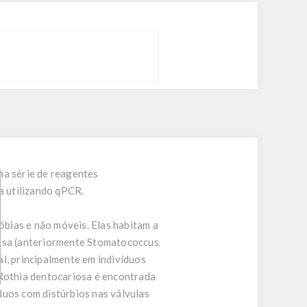
ma série de reagentes
a utilizando qPCR.
bias e não móveis. Elas habitam a
nosa (anteriormente Stomatococcus
l, principalmente em indivíduos
Rothia dentocariosa é encontrada
duos com distúrbios nas válvulas