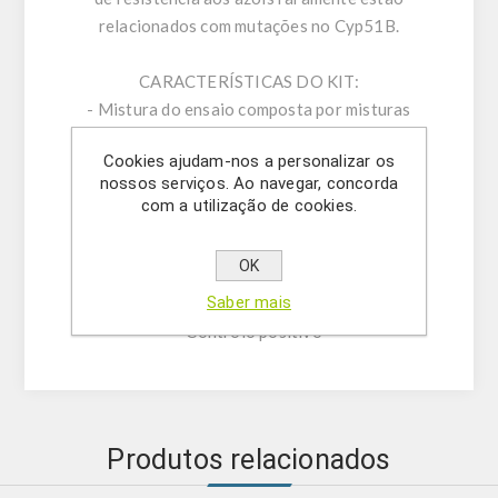
relacionados com mutações no Cyp51B.
CARACTERÍSTICAS DO KIT:
- Mistura do ensaio composta por misturas
singleplex de primers específicos de sentido
Cookies ajudam-nos a personalizar os
direto/indireto e sondas.
nossos serviços. Ao navegar, concorda
- Tampão de ressuspensão
com a utilização de cookies.
- Água livre de DNase/RNase
- (OPCIONAL) Mistura de controlo interno do
OK
ensaio
Saber mais
- Solução de mastermix
- Controlo positivo
Produtos relacionados