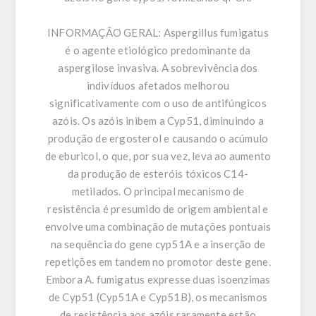
INFORMAÇÃO GERAL:
Aspergillus fumigatus
é o agente etiológico predominante da
aspergilose invasiva. A sobrevivência dos
indivíduos afetados melhorou
significativamente com o uso de antifúngicos
azóis. Os azóis inibem a Cyp51, diminuindo a
produção de ergosterol e causando o acúmulo
de eburicol, o que, por sua vez, leva ao aumento
da produção de esteróis tóxicos C14-
metilados. O principal mecanismo de
resistência é presumido de origem ambiental e
envolve uma combinação de mutações pontuais
na sequência do gene cyp51A e a inserção de
repetições em tandem no promotor deste gene.
Embora A. fumigatus expresse duas isoenzimas
de Cyp51 (Cyp51A e Cyp51B), os mecanismos
de resistência aos azóis raramente estão