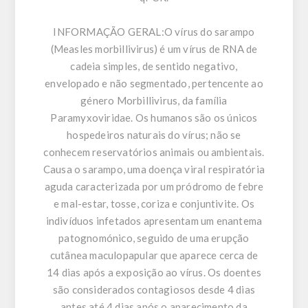
INFORMAÇÃO GERAL:
O vírus do sarampo
(Measles morbillivirus) é um vírus de RNA de
cadeia simples, de sentido negativo,
envelopado e não segmentado, pertencente ao
género Morbillivirus, da família
Paramyxoviridae. Os humanos são os únicos
hospedeiros naturais do vírus; não se
conhecem reservatórios animais ou ambientais.
Causa o sarampo, uma doença viral respiratória
aguda caracterizada por um pródromo de febre
e mal-estar, tosse, coriza e conjuntivite. Os
indivíduos infetados apresentam um enantema
patognomónico, seguido de uma erupção
cutânea maculopapular que aparece cerca de
14 dias após a exposição ao vírus. Os doentes
são considerados contagiosos desde 4 dias
antes até 4 dias após o aparecimento da