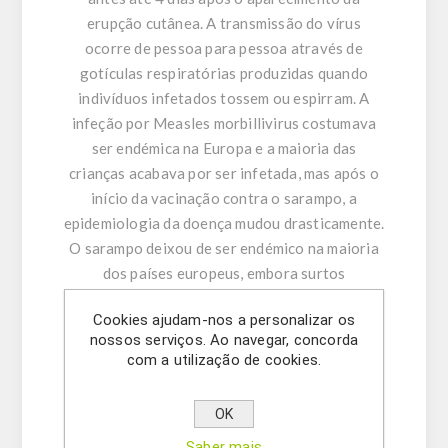
erupção cutânea. A transmissão do vírus
ocorre de pessoa para pessoa através de
gotículas respiratórias produzidas quando
indivíduos infetados tossem ou espirram. A
infeção por Measles morbillivirus costumava
ser endémica na Europa e a maioria das
crianças acabava por ser infetada, mas após o
início da vacinação contra o sarampo, a
epidemiologia da doença mudou drasticamente.
O sarampo deixou de ser endémico na maioria
dos países europeus, embora surtos
provocados por casos importados continuem a
Cookies ajudam-nos a personalizar os
ser comuns em países onde subgrupos da
nossos serviços. Ao navegar, concorda
população apresentam baixos níveis de
com a utilização de cookies.
imunidade.
OK
CARACTERÍSTICAS DO KIT:
Saber mais