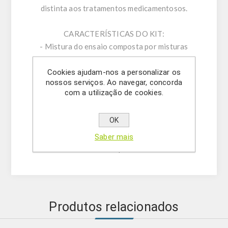
distinta aos tratamentos medicamentosos.
CARACTERÍSTICAS DO KIT:
- Mistura do ensaio composta por misturas
singleplex de primers específicos de sentido
direto/indireto e sondas.
Cookies ajudam-nos a personalizar os
nossos serviços. Ao navegar, concorda
- Tampão de ressuspensão
com a utilização de cookies.
- Água livre de DNase/RNase
- (OPCIONAL) Mistura de controlo interno do
OK
ensaio
- Solução de mastermix
Saber mais
- Controlo positivo
Produtos relacionados