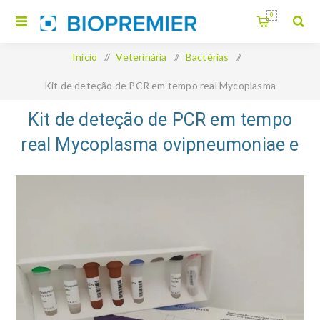
0
Início
/
Veterinária
/
Bactérias
/
Kit de deteção de PCR em tempo real Mycoplasma
ovipneumoniae e Bibersteinia trehalosi
Kit de deteção de PCR em tempo
real Mycoplasma ovipneumoniae e
Bibersteinia trehalosi