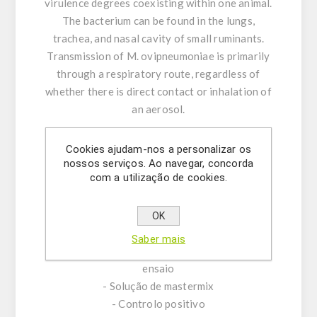
virulence degrees coexisting within one animal.
The bacterium can be found in the lungs,
trachea, and nasal cavity of small ruminants.
Transmission of M. ovipneumoniae is primarily
through a respiratory route, regardless of
whether there is direct contact or inhalation of
an aerosol.
KIT CHARACTERISTICS:
Cookies ajudam-nos a personalizar os
- Mistura do ensaio composta por misturas
nossos serviços. Ao navegar, concorda
com a utilização de cookies.
singleplex de primers específicos de sentido
direto/indireto e sondas.
- Tampão de ressuspensão
OK
- Água livre de DNase/RNase
Saber mais
- (OPCIONAL) Mistura de controlo interno do
ensaio
- Solução de mastermix
- Controlo positivo