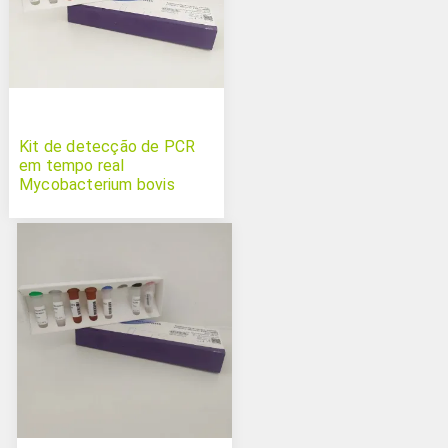
Kit de detecção de PCR
em tempo real
Mycobacterium bovis