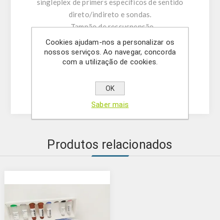
singleplex de primers específicos de sentido
direto/indireto e sondas.
- Tampão de ressuspensão
- Água livre de DNase/RNase
Cookies ajudam-nos a personalizar os
- (OPCIONAL) Mistura de controlo interno do
nossos serviços. Ao navegar, concorda
com a utilização de cookies.
ensaio
- Solução de mastermix
- Controlo positivo
OK
Saber mais
Produtos relacionados