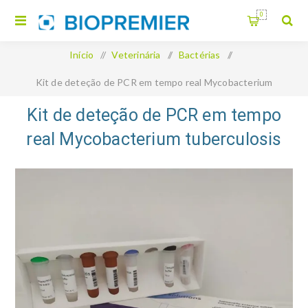
0
Início
/
Veterinária
/
Bactérias
/
Kit de deteção de PCR em tempo real Mycobacterium
tuberculosis complexo multicópia e monocópia
Kit de deteção de PCR em tempo
real Mycobacterium tuberculosis
complexo multicópia e monocópia