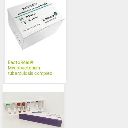
BactoReal®
Mycobacterium
tuberculosis complex
(MTBC)