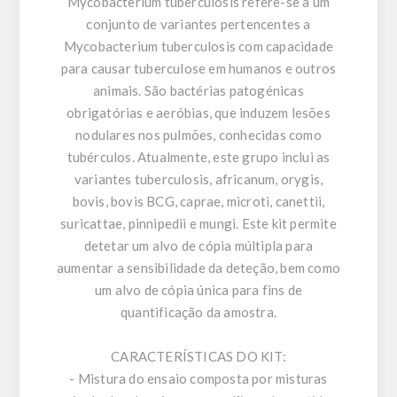
Mycobacterium tuberculosis refere-se a um
conjunto de variantes pertencentes a
Mycobacterium tuberculosis com capacidade
para causar tuberculose em humanos e outros
animais. São bactérias patogénicas
obrigatórias e aeróbias, que induzem lesões
nodulares nos pulmões, conhecidas como
tubérculos. Atualmente, este grupo inclui as
variantes tuberculosis, africanum, orygis,
bovis, bovis BCG, caprae, microti, canettii,
suricattae, pinnipedii e mungi. Este kit permite
detetar um alvo de cópia múltipla para
aumentar a sensibilidade da deteção, bem como
um alvo de cópia única para fins de
quantificação da amostra.
CARACTERÍSTICAS DO KIT:
- Mistura do ensaio composta por misturas