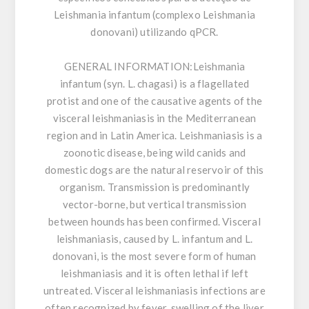
Leishmania infantum (complexo Leishmania
donovani) utilizando qPCR.
GENERAL INFORMATION:
Leishmania
infantum (syn. L. chagasi) is a flagellated
protist and one of the causative agents of the
visceral leishmaniasis in the Mediterranean
region and in Latin America. Leishmaniasis is a
zoonotic disease, being wild canids and
domestic dogs are the natural reservoir of this
organism. Transmission is predominantly
vector-borne, but vertical transmission
between hounds has been confirmed. Visceral
leishmaniasis, caused by L. infantum and L.
donovani, is the most severe form of human
leishmaniasis and it is often lethal if left
untreated. Visceral leishmaniasis infections are
often recognized by fever, swelling of the liver