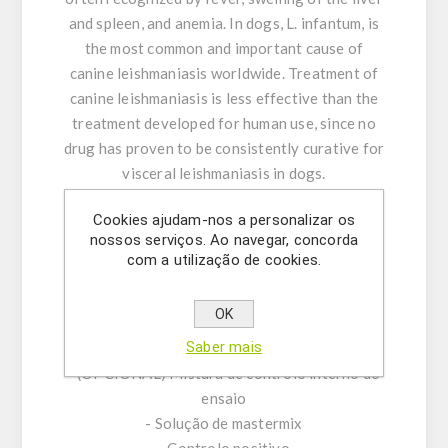
and spleen, and anemia. In dogs, L. infantum, is
the most common and important cause of
canine leishmaniasis worldwide. Treatment of
canine leishmaniasis is less effective than the
treatment developed for human use, since no
drug has proven to be consistently curative for
visceral leishmaniasis in dogs.
Cookies ajudam-nos a personalizar os
KIT CHARACTERISTICS:
nossos serviços. Ao navegar, concorda
- Mistura do ensaio composta por misturas
com a utilização de cookies.
singleplex de primers específicos de sentido
direto/indireto e sondas.
OK
- Tampão de ressuspensão
Saber mais
- Água livre de DNase/RNase
- (OPCIONAL) Mistura de controlo interno do
ensaio
- Solução de mastermix