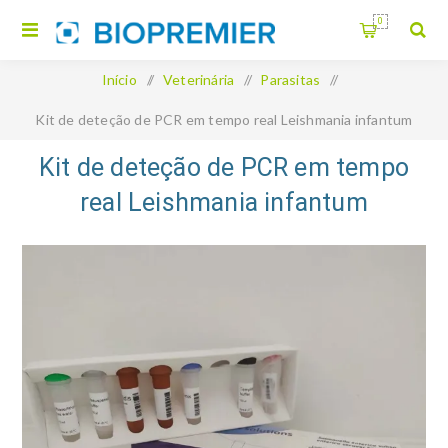
0
Início
/
Veterinária
/
Parasitas
/
Kit de deteção de PCR em tempo real Leishmania infantum
(complexo Leishmania donovani)
Kit de deteção de PCR em tempo
real Leishmania infantum
(complexo Leishmania donovani)