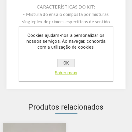
CARACTERÍSTICAS DO KIT:
- Mistura do ensaio composta por misturas
singleplex de primers específicos de sentido
direto/indireto e sondas.
Cookies ajudam-nos a personalizar os
- Tampão de ressuspensão
nossos serviços. Ao navegar, concorda
- Água livre de DNase/RNase
com a utilização de cookies.
- (OPCIONAL) Mistura de controlo interno do
ensaio
OK
- Solução de mastermix
Saber mais
- Controlo positivo
Produtos relacionados