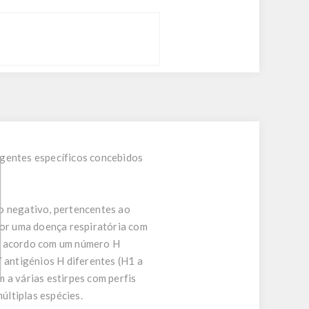
agentes específicos concebidos
do negativo, pertencentes ao
por uma doença respiratória com
de acordo com um número H
7 antigénios H diferentes (H1 a
 a várias estirpes com perfis
últiplas espécies.