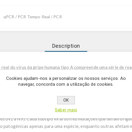
qPCR / PCR Tempo-Real / PCR
Description
 real do vírus da gripe humana tipo A compreende uma série de re
humana tipo A utilizando qPCR.
Cookies ajudam-nos a personalizar os nossos serviços. Ao
navegar, concorda com a utilização de cookies.
a gripe A são vírus de RNA segmentado, de cadeia simples e senti
mília Orthomyxoviridae. O vírus da gripe do tipo A é responsável 
OK
alidade em aves e mamíferos. Os vários subtipos são designados 
Saber mais
na) e um número N (referente ao tipo de neuraminidase). Existem 1
es (N1 a N9). Cada subtipo viral sofreu mutações que deram origem
o patogénicas apenas para uma espécie, enquanto outras afetam m