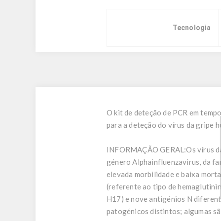
Tecnologia
O kit de deteção de PCR em tempo
para a deteção do vírus da gripe 
INFORMAÇÃO GERAL:
Os vírus d
género Alphainfluenzavirus, da fa
elevada morbilidade e baixa mort
(referente ao tipo de hemaglutini
H17) e nove antigénios N diferent
patogénicos distintos; algumas sã