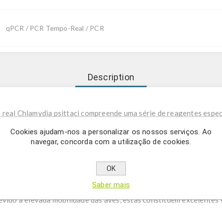
qPCR / PCR Tempo-Real / PCR
Description
 real Chlamydia psittaci compreende uma série de reagentes espec
qPCR.
Cookies ajudam-nos a personalizar os nossos serviços. Ao
navegar, concorda com a utilização de cookies.
psittaci é uma bactéria intracelular do género Chlamydia que con
ar clamidiose aviária endémica, uma condição caracterizada por si
OK
O stress é frequentemente um fator desencadeador para a manifest
Saber mais
l por surtos epizoóticos em mamíferos e pela psitacose em humanos
evido à elevada mobilidade das aves, estas constituem excelentes