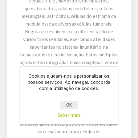
células T e B, monócitos, fibroblastos,
queratinócitos, células endoteliais, células
mesangiais, astrócitos, células do estroma da
medula óssea e diversas células tumorais.
Regula o crescimento e a diferenciação de
vários tipos celulares, exercendo atividades
importantes no sistema imunitário, na
hematopoiese e na inflamação. Estas múltiplas
ações estão integradas numa complexa rede de
citocinas, na qual várias citocinas induzem (IL-
Cookies ajudam-nos a personalizar os
1, TNF, PDGF, IFNs, ...) ou são induzidas pela IL-
nossos serviços. Ao navegar, concorda
6, sendo os efeitos finais o resultado de
com a utilização de cookies.
atividades sinérgicas ou antagónicas entre a
IL-6 e outras citocinas (IL-1, IL-2, IL-4, IL-5,
OK
IFNγ, IL-3, GM-CSF, M-CSF, CSF, ...). A IL-6
Saber mais
induz a maturação final das células B em células
produtoras de anticorpos e é um potente fator
de crescimento para células de