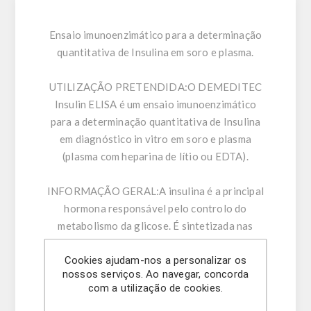
Ensaio imunoenzimático para a determinação
quantitativa de Insulina em soro e plasma.
UTILIZAÇÃO PRETENDIDA:
O DEMEDITEC
Insulin ELISA é um ensaio imunoenzimático
para a determinação quantitativa de Insulina
em diagnóstico in vitro em soro e plasma
(plasma com heparina de lítio ou EDTA).
INFORMAÇÃO GERAL:
A insulina é a principal
hormona responsável pelo controlo do
metabolismo da glicose. É sintetizada nas
células β dos ilhéus de Langerhans sob a forma
Cookies ajudam-nos a personalizar os
de precursor, a proinsulina, que é
nossos serviços. Ao navegar, concorda
posteriormente processada para formar o
com a utilização de cookies.
péptido C e a insulina. Ambos são secretados