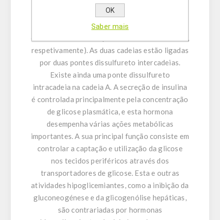
em quantidades equimolares para a circulação
OK
portal. A molécula madura de insulina é
constituída por duas cadeias polipeptídicas, a
Saber mais
cadeia A e a cadeia B (com 21 e 30 aminoácidos,
respetivamente). As duas cadeias estão ligadas
por duas pontes dissulfureto intercadeias.
Existe ainda uma ponte dissulfureto
intracadeia na cadeia A. A secreção de insulina
é controlada principalmente pela concentração
de glicose plasmática, e esta hormona
desempenha várias ações metabólicas
importantes. A sua principal função consiste em
controlar a captação e utilização da glicose
nos tecidos periféricos através dos
transportadores de glicose. Esta e outras
atividades hipoglicemiantes, como a inibição da
gluconeogénese e da glicogenólise hepáticas,
são contrariadas por hormonas