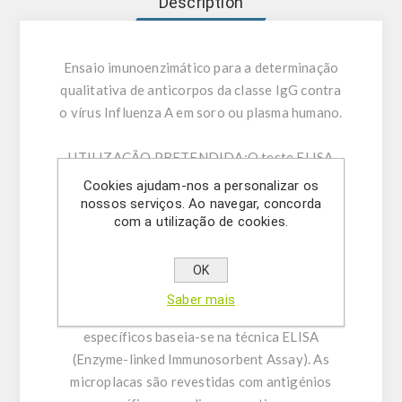
Description
Ensaio imunoenzimático para a determinação
qualitativa de anticorpos da classe IgG contra
o vírus Influenza A em soro ou plasma humano.
UTILIZAÇÃO PRETENDIDA:
O teste ELISA
Influenza Virus A IgG destina-se à
Cookies ajudam-nos a personalizar os
determinação qualitativa de anticorpos da
nossos serviços. Ao navegar, concorda
com a utilização de cookies.
classe IgG contra o vírus Influenza A em soro
ou plasma humano (citrato, heparina).
OK
INFORMAÇÃO GERAL:
A determinação
Saber mais
imunoezimática qualitativa de anticorpos
específicos baseia-se na técnica ELISA
(Enzyme-linked Immunosorbent Assay). As
microplacas são revestidas com antigénios