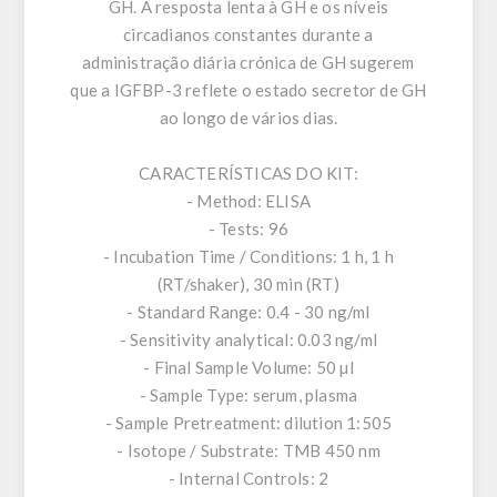
GH. A resposta lenta à GH e os níveis
circadianos constantes durante a
administração diária crónica de GH sugerem
que a IGFBP-3 reflete o estado secretor de GH
ao longo de vários dias.
CARACTERÍSTICAS DO KIT:
- Method: ELISA
- Tests: 96
- Incubation Time / Conditions: 1 h, 1 h
(RT/shaker), 30 min (RT)
- Standard Range: 0.4 - 30 ng/ml
- Sensitivity analytical: 0.03 ng/ml
- Final Sample Volume: 50 µl
- Sample Type: serum, plasma
- Sample Pretreatment: dilution 1:505
- Isotope / Substrate: TMB 450 nm
- Internal Controls: 2