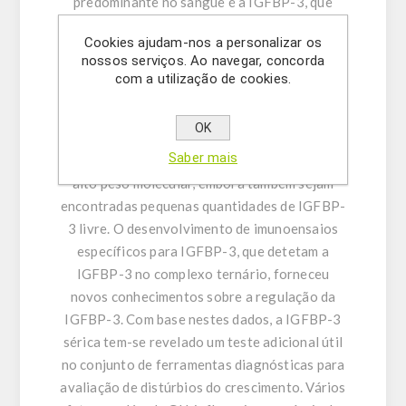
predominante no sangue é a IGFBP-3, que
determina em grande parte a concentração
Cookies ajudam-nos a personalizar os
total de IGF-I e IGF-II. Em contraste com as
nossos serviços. Ao navegar, concorda
outras proteínas de ligação, a IGFBP-3 tem a
com a utilização de cookies.
capacidade de se associar a uma subunidade
lábil ao ácido (ALS) após a ligação do IGF-I ou
OK
IGF-II. A maior parte da IGFBP-3 no plasma
Saber mais
está presente como um complexo ternário de
alto peso molecular, embora também sejam
encontradas pequenas quantidades de IGFBP-
3 livre. O desenvolvimento de imunoensaios
específicos para IGFBP-3, que detetam a
IGFBP-3 no complexo ternário, forneceu
novos conhecimentos sobre a regulação da
IGFBP-3. Com base nestes dados, a IGFBP-3
sérica tem-se revelado um teste adicional útil
no conjunto de ferramentas diagnósticas para
avaliação de distúrbios do crescimento. Vários