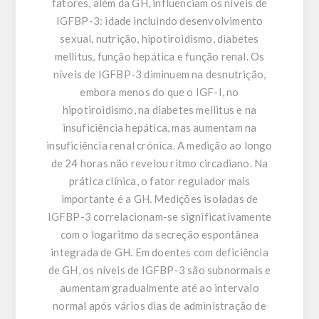
fatores, além da GH, influenciam os níveis de
IGFBP-3: idade incluindo desenvolvimento
sexual, nutrição, hipotiroidismo, diabetes
mellitus, função hepática e função renal. Os
níveis de IGFBP-3 diminuem na desnutrição,
embora menos do que o IGF-I, no
hipotiroidismo, na diabetes mellitus e na
insuficiência hepática, mas aumentam na
insuficiência renal crónica. A medição ao longo
de 24 horas não revelou ritmo circadiano. Na
prática clínica, o fator regulador mais
importante é a GH. Medições isoladas de
IGFBP-3 correlacionam-se significativamente
com o logaritmo da secreção espontânea
integrada de GH. Em doentes com deficiência
de GH, os níveis de IGFBP-3 são subnormais e
aumentam gradualmente até ao intervalo
normal após vários dias de administração de