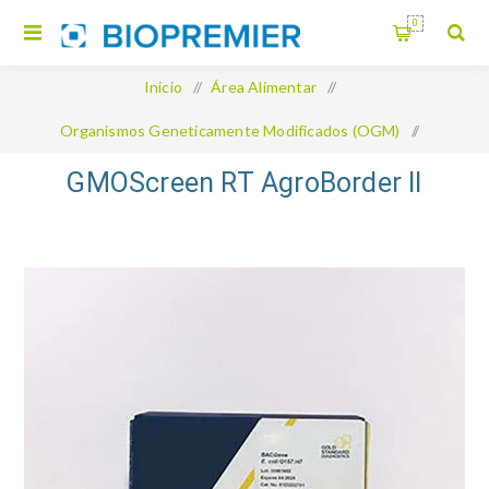
0
Início
/
Área Alimentar
/
Organismos Geneticamente Modificados (OGM)
/
GMOScreen RT AgroBorder II
GMOScreen RT AgroBorder II