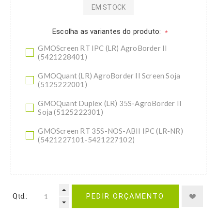
EM STOCK
Escolha as variantes do produto:
*
GMOScreen RT IPC (LR) AgroBorder II
(5421228401)
GMOQuant (LR) AgroBorder II Screen Soja
(5125222001)
GMOQuant Duplex (LR) 35S-AgroBorder II
Soja (5125222301)
GMOScreen RT 35S-NOS-ABII IPC (LR-NR)
(5421227101-5421227102)
Qtd.:
PEDIR ORÇAMENTO