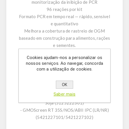
monitorização da inibição de PCR
96 reações por kit
Formato PCR em tempo real — rápido, sensível
e quantitativo
Melhora a cobertura de rastreio de OGM
baseado em construção para alimentos, rações
e sementes.
Cookies ajudam-nos a personalizar os
Outros kits disponíveis:
nossos serviços. Ao navegar, concorda
- GMOScreen RT IPC (LR) AgroBorder II
com a utilização de cookies.
(5421228401)
- GMOQuant (LR) AgroBorder II Screen Soja
OK
(5125222001)
Saber mais
- GMOQuant Duplex (LR) 35S/AgroBorder II
Soja (5125222301)
- GMOScreen RT 35S/NOS/ABII IPC (LR/NR)
(5421227101/5421227102)