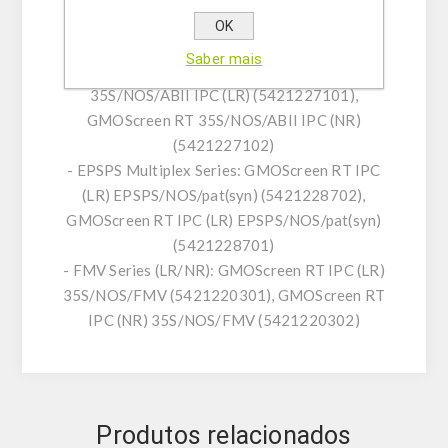
GMOQuant Duplex IPC (LR) 35S/NOS Milho
OK
(5125223801)
Saber mais
- ABII Series (LR/NR): GMOScreen RT
35S/NOS/ABII IPC (LR) (5421227101),
GMOScreen RT 35S/NOS/ABII IPC (NR)
(5421227102)
- EPSPS Multiplex Series: GMOScreen RT IPC
(LR) EPSPS/NOS/pat(syn) (5421228702),
GMOScreen RT IPC (LR) EPSPS/NOS/pat(syn)
(5421228701)
- FMV Series (LR/NR): GMOScreen RT IPC (LR)
35S/NOS/FMV (5421220301), GMOScreen RT
IPC (NR) 35S/NOS/FMV (5421220302)
Produtos relacionados