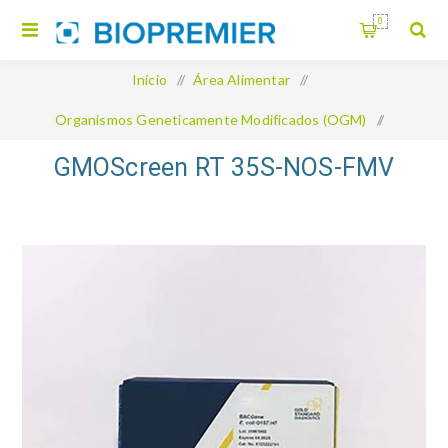
0
Início
/
Área Alimentar
/
Organismos Geneticamente Modificados (OGM)
/
GMOScreen RT 35S-NOS-FMV
GMOScreen RT 35S-NOS-FMV