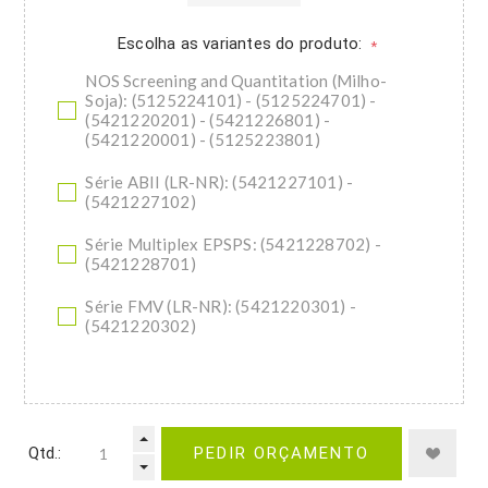
Escolha as variantes do produto:
*
NOS Screening and Quantitation (Milho-
Soja): (5125224101) - (5125224701) -
(5421220201) - (5421226801) -
(5421220001) - (5125223801)
Série ABII (LR-NR): (5421227101) -
(5421227102)
Série Multiplex EPSPS: (5421228702) -
(5421228701)
Série FMV (LR-NR): (5421220301) -
(5421220302)
Qtd.:
PEDIR ORÇAMENTO