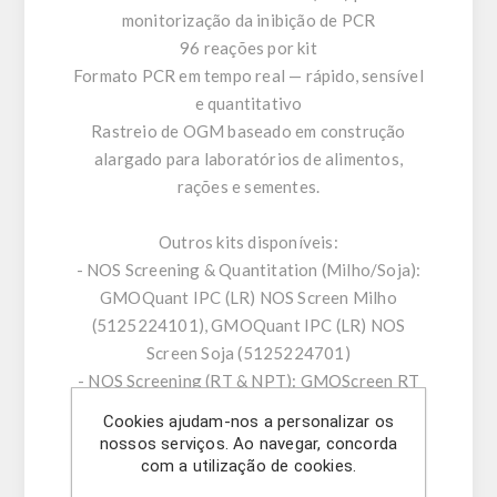
monitorização da inibição de PCR
96 reações por kit
Formato PCR em tempo real — rápido, sensível
e quantitativo
Rastreio de OGM baseado em construção
alargado para laboratórios de alimentos,
rações e sementes.
Outros kits disponíveis:
- NOS Screening & Quantitation (Milho/Soja):
GMOQuant IPC (LR) NOS Screen Milho
(5125224101), GMOQuant IPC (LR) NOS
Screen Soja (5125224701)
- NOS Screening (RT & NPT): GMOScreen RT
IPC (LR) NOS (5421220201), GMOScreen RT
Cookies ajudam-nos a personalizar os
IPC (LR/HR+) NOS-NPT (5421226801)
nossos serviços. Ao navegar, concorda
- 35S/NOS Screening & Duplex: GMOScreen
com a utilização de cookies.
RT IPC (LR) 35S/NOS (5421220001),