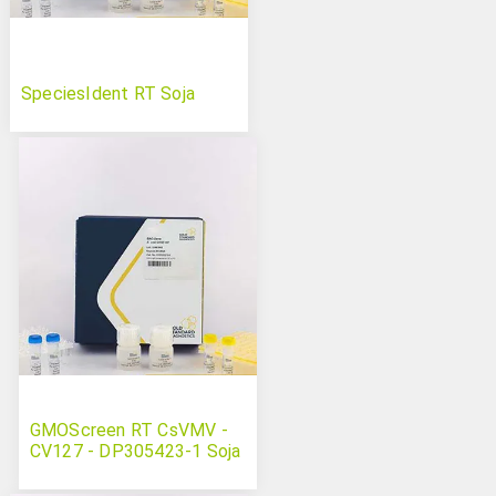
SpeciesIdent RT Soja
GMOScreen RT CsVMV -
CV127 - DP305423-1 Soja