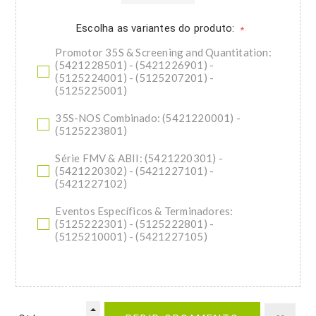
Escolha as variantes do produto:
*
Promotor 35S & Screening and Quantitation:
(5421228501) - (5421226901) -
(5125224001) - (5125207201) -
(5125225001)
35S-NOS Combinado: (5421220001) -
(5125223801)
Série FMV & ABII: (5421220301) -
(5421220302) - (5421227101) -
(5421227102)
Eventos Específicos & Terminadores:
(5125222301) - (5125222801) -
(5125210001) - (5421227105)