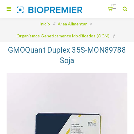
0
Início
/
Área Alimentar
/
Organismos Geneticamente Modificados (OGM)
/
GMOQuant Duplex 35S-MON89788 Soja
GMOQuant Duplex 35S-MON89788
Soja