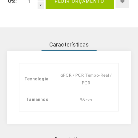
Qtd.:
PEDIR ORÇAMENTO
Características
qPCR / PCR Tempo-Real /
Tecnologia
PCR
Tamanhos
96 rxn