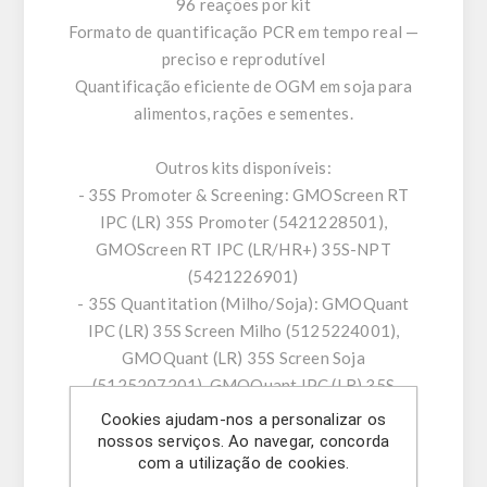
96 reações por kit
Formato de quantificação PCR em tempo real —
preciso e reprodutível
Quantificação eficiente de OGM em soja para
alimentos, rações e sementes.
Outros kits disponíveis:
- 35S Promoter & Screening: GMOScreen RT
IPC (LR) 35S Promoter (5421228501),
GMOScreen RT IPC (LR/HR+) 35S-NPT
(5421226901)
- 35S Quantitation (Milho/Soja): GMOQuant
IPC (LR) 35S Screen Milho (5125224001),
GMOQuant (LR) 35S Screen Soja
(5125207201), GMOQuant IPC (LR) 35S
Screen Soja (5125225001)
Cookies ajudam-nos a personalizar os
- 35S/NOS Combined: GMOScreen RT IPC (LR)
nossos serviços. Ao navegar, concorda
com a utilização de cookies.
35S/NOS (5421220001), GMOQuant Duplex