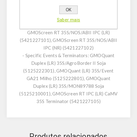
IPC (LR) 35S/NOS Milho (5125223801)
- FMV & ABII Series: GMOScreen RT IPC (LR)
OK
35S/NOS/FMV (5421220301), GMOScreen RT
Saber mais
IPC (NR) 35S/NOS/FMV (5421220302),
GMOScreen RT 35S/NOS/ABII IPC (LR)
(5421227101), GMOScreen RT 35S/NOS/ABII
IPC (NR) (5421227102)
- Specific Events & Terminators: GMOQuant
Duplex (LR) 35S/AgroBorder II Soja
(5125222301), GMOQuant (LR) 35S/Event
GA21 Milho (5125222801), GMOQuant
Duplex (LR) 35S/MON89788 Soja
(5125210001), GMOScreen RT IPC (LR) CaMV
35S Terminator (5421227105)
Produtos relacionados