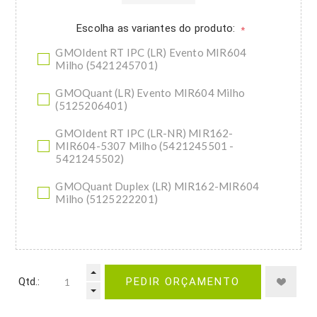
Escolha as variantes do produto:
*
GMOIdent RT IPC (LR) Evento MIR604
Milho (5421245701)
GMOQuant (LR) Evento MIR604 Milho
(5125206401)
GMOIdent RT IPC (LR-NR) MIR162-
MIR604-5307 Milho (5421245501 -
5421245502)
GMOQuant Duplex (LR) MIR162-MIR604
Milho (5125222201)
Qtd.:
PEDIR ORÇAMENTO