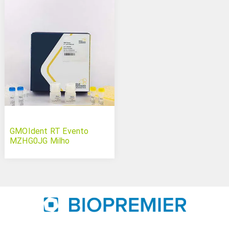
GMOIdent RT Evento
MZHG0JG Milho