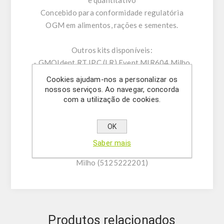
e quantitativo
Concebido para conformidade regulatória
OGM em alimentos, rações e sementes.
Outros kits disponíveis:
- GMOIdent RT IPC (LR) Event MIR604 Milho
(5421245701)
Cookies ajudam-nos a personalizar os
- GMOQuant (LR) Event MIR604 Milho
nossos serviços. Ao navegar, concorda
com a utilização de cookies.
(5125206401)
- GMOIdent RT IPC (LR/NR)
MIR162/MIR604/5307 Milho (5421245501
OK
/5421245502)
Saber mais
- GMOQuant Duplex (LR) MIR162/MIR604
Milho (5125222201)
Produtos relacionados