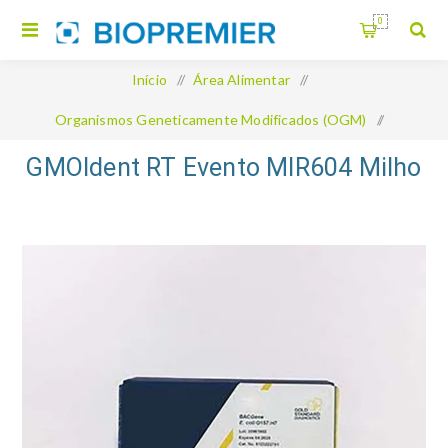
0
Início
/
Área Alimentar
/
Organismos Geneticamente Modificados (OGM)
/
GMOIdent RT Evento MIR604 Milho
GMOIdent RT Evento MIR604 Milho