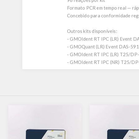
96 reações por kit
Formato PCR em tempo real — rápi
Concebido para conformidade reg
Outros kits disponíveis:
- GMOIdent RT IPC (LR) Event 
- GMOQuant (LR) Event DAS-591
- GMOIdent RT IPC (LR) T25/D
- GMOIdent RT IPC (NR) T25/D