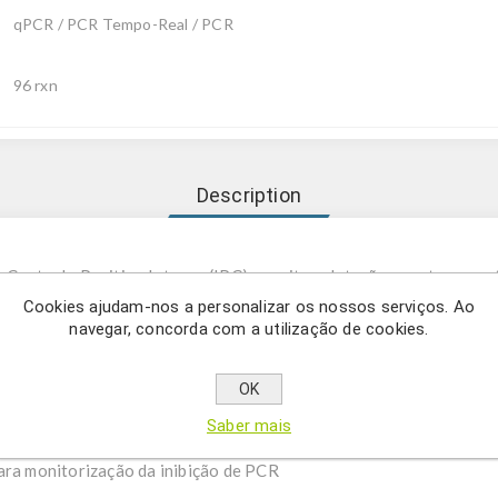
qPCR / PCR Tempo-Real / PCR
96 rxn
Description
m Controlo Positivo Interno (IPC) permite a deteção evento-esp
ificado desenvolvido pela Dow AgroSciences/Pioneer que expres
Cookies ajudam-nos a personalizar os nossos serviços. Ao
navegar, concorda com a utilização de cookies.
tica do milho combinado com tolerância ao glufosinato mediada p
ona deteção fiável de OGM em matrizes de alimentos, rações e sem
OK
Saber mais
ilho DAS-59122-7 (Herculex® RW)
ara monitorização da inibição de PCR