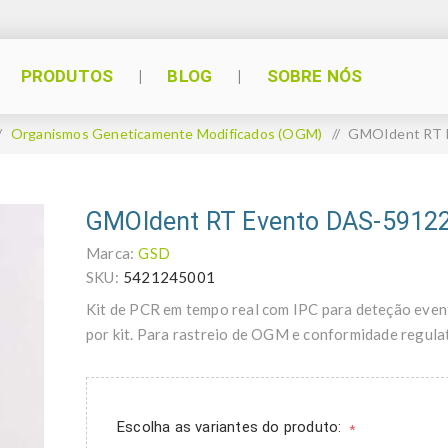
PRODUTOS
BLOG
SOBRE NÓS
/
Organismos Geneticamente Modificados (OGM)
/
GMOIdent RT E
GMOIdent RT Evento DAS-59122
Marca:
GSD
SKU:
5421245001
Kit de PCR em tempo real com IPC para deteção eve
por kit. Para rastreio de OGM e conformidade regula
Escolha as variantes do produto:
*