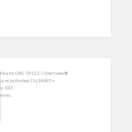
ecífica do DAS-59122-7 (Herculex®
sa as proteínas Cry34Ab1 e
or PAT.
entes.