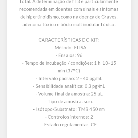
total. A determinação de fT3 é particularmente
recomendada em doentes com sinais e sintomas
de hipertiroidismo, como na doença de Graves,
adenoma tóxico e bócio multinodular tóxico.
CARACTERÍSTICAS DO KIT:
- Método: ELISA
- Ensaios: 96
- Tempo de incubação / condições: 1 h, 10–15
min (37°C)
- Intervalo padrão: 2 - 40 pg/mL
- Sensibilidade analítica: 0,3 pg/mL
- Volume final da amostra: 25 µL
- Tipo de amostra: soro
- Isótopo/Substrato: TMB 450 nm
- Controlos internos: 2
- Estado regulamentar: CE