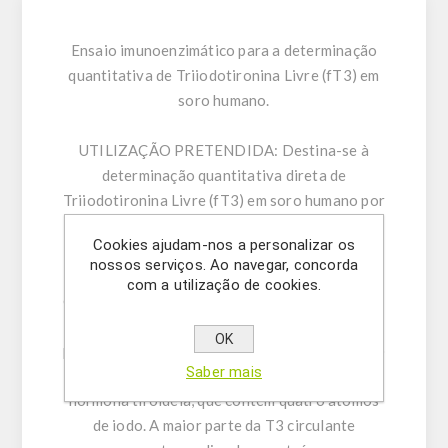
Ensaio imunoenzimático para a determinação
quantitativa de Triiodotironina Livre (fT3) em
soro humano.
UTILIZAÇÃO PRETENDIDA:
Destina-se à
determinação quantitativa direta de
Triiodotironina Livre (fT3) em soro humano por
imunoensaio enzimático (ELISA).
Cookies ajudam-nos a personalizar os
nossos serviços. Ao navegar, concorda
INFORMAÇÃO GERAL:
A triiodotironina (T3)
com a utilização de cookies.
é uma hormona tiroideia presente na circulação
sanguínea. Contém três átomos de iodo e é
OK
produzida principalmente através da conversão
Saber mais
extratiroideia da tiroxina (T4), a principal
hormona tiroideia, que contém quatro átomos
de iodo. A maior parte da T3 circulante