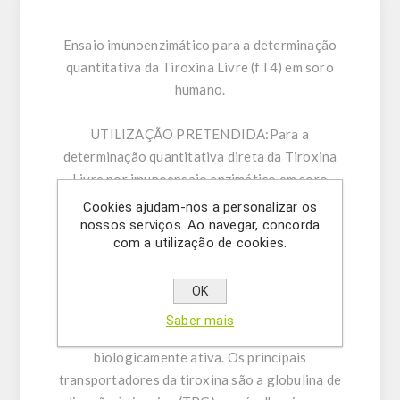
Ensaio imunoenzimático para a determinação
quantitativa da Tiroxina Livre (fT4) em soro
humano.
UTILIZAÇÃO PRETENDIDA:
Para a
determinação quantitativa direta da Tiroxina
Livre por imunoensaio enzimático em soro
humano.
Cookies ajudam-nos a personalizar os
nossos serviços. Ao navegar, concorda
com a utilização de cookies.
INFORMAÇÃO GERAL:
A tiroxina (T4), a
principal hormona tiroideia, circula no sangue
quase totalmente ligada a proteínas
OK
transportadoras. No entanto, apenas a fração
Saber mais
livre (não ligada) da tiroxina é considerada
biologicamente ativa. Os principais
transportadores da tiroxina são a globulina de