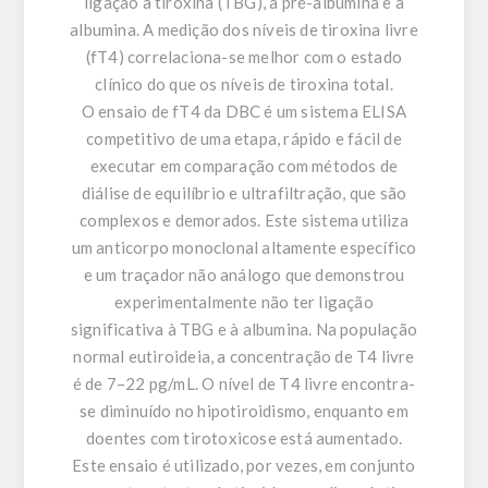
ligação à tiroxina (TBG), a pré-albumina e a
albumina. A medição dos níveis de tiroxina livre
(fT4) correlaciona-se melhor com o estado
clínico do que os níveis de tiroxina total.
O ensaio de fT4 da DBC é um sistema ELISA
competitivo de uma etapa, rápido e fácil de
executar em comparação com métodos de
diálise de equilíbrio e ultrafiltração, que são
complexos e demorados. Este sistema utiliza
um anticorpo monoclonal altamente específico
e um traçador não análogo que demonstrou
experimentalmente não ter ligação
significativa à TBG e à albumina. Na população
normal eutiroideia, a concentração de T4 livre
é de 7–22 pg/mL. O nível de T4 livre encontra-
se diminuído no hipotiroidismo, enquanto em
doentes com tirotoxicose está aumentado.
Este ensaio é utilizado, por vezes, em conjunto