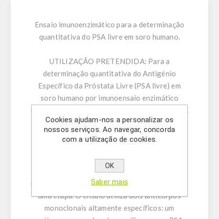
Ensaio imunoenzimático para a determinação
quantitativa do PSA livre em soro humano.
UTILIZAÇÃO PRETENDIDA:
Para a
determinação quantitativa do Antigénio
Específico da Próstata Livre (PSA livre) em
soro humano por imunoensaio enzimático
(ELISA - Enzyme-Linked Immunosorbent Assay).
Cookies ajudam-nos a personalizar os
Apenas para utilização em investigação. Não
nossos serviços. Ao navegar, concorda
destinado a utilização em procedimentos de
com a utilização de cookies.
diagnóstico.
OK
INFORMAÇÃO GERAL:
O ELISA de PSA livre é
Saber mais
um imunoensaio do tipo “sandwich” (captura) de
uma etapa. O ensaio utiliza dois anticorpos
monoclonais altamente específicos: um