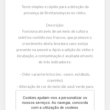
Teste simples e rápido para a deteção da
presença de Brettanomyces no vinho.
Descrição:
Funciona através de um meio de cultura
seletivo contido nos frascos, que promove o
crescimento desta levedura caso esteja
presente na amostra. Após a adição do vinho e
incubação, a contaminação é avaliada através
de três indicadores:
- Odor característico (ex.: couro, estábulo,
cravinho)
- Alteração de cor do meio (de azul/verde para
amarelo/laranja consoante o nível de
Cookies ajudam-nos a personalizar os
contaminação)
nossos serviços. Ao navegar, concorda
- Formação de colónias visíveis
com a utilização de cookies.