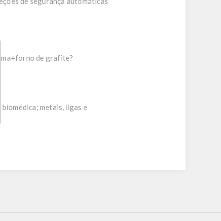
oteções de segurança automáticas
ama+forno de grafite?
 biomédica; metais, ligas e