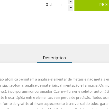
Qtd.:
PED
Description
o atómica permitem a análise elementar de metais e não metais e
rgia, geologia, análise de materiais, alimentação e farmácia. Os 
), incorporam monocromador Czerny-Turner e seletor automático
te troca rápida entre elementos sem perda de precisão. Todos os
 forno de grafite utilizam aquecimento transversal do tubo, gara