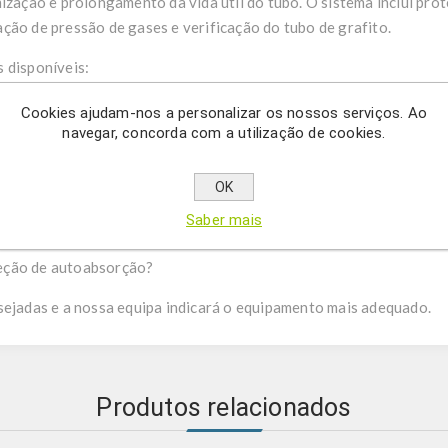
mização e prolongamento da vida útil do tubo. O sistema inclui pr
ção de pressão de gases e verificação do tubo de grafito.
 disponíveis:
Cookies ajudam-nos a personalizar os nossos serviços. Ao
ar/acetileno ou N2O/acetileno), forno de grafite ou combinado ch
navegar, concorda com a utilização de cookies.
dade necessita: feixe único ou feixe duplo (maior estabilidade)?
ende: 4 ou 8?
OK
C?
? Águas; alimentos e bebidas; solos, minerais e geologia; farmácia e
Saber mais
a.
eção de autoabsorção?
sejadas e a nossa equipa indicará o equipamento mais adequado.
Produtos relacionados