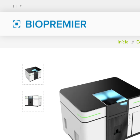
Início
/
E