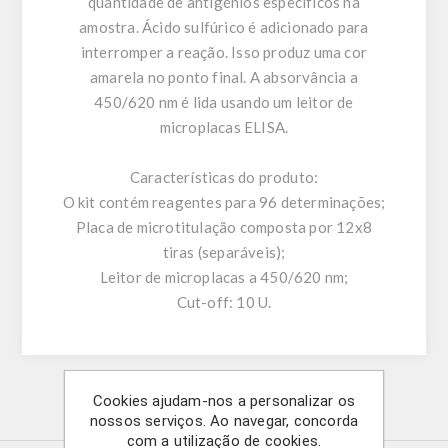
quantidade de antigénios específicos na
amostra. Ácido sulfúrico é adicionado para
interromper a reação. Isso produz uma cor
amarela no ponto final. A absorvância a
450/620 nm é lida usando um leitor de
microplacas ELISA.
Características do produto:
O kit contém reagentes para 96 ​​determinações;
Placa de microtitulação composta por 12x8
tiras (separáveis);
Leitor de microplacas a 450/620 nm;
Cut-off: 10 U.
Cookies ajudam-nos a personalizar os
Produtos relacionados
nossos serviços. Ao navegar, concorda
com a utilização de cookies.