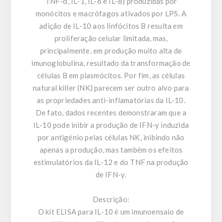
TNF-α, IL-1, IL-6 e IL-8) produzidas por
monócitos e macrófagos ativados por LPS. A
adição de IL-10 aos linfócitos B resulta em
proliferação celular limitada, mas,
principalmente, em produção muito alta de
imunoglobulina, resultado da transformação de
células B em plasmócitos. Por fim, as células
natural killer (NK) parecem ser outro alvo para
as propriedades anti-inflamatórias da IL-10.
De fato, dados recentes demonstraram que a
IL-10 pode inibir a produção de IFN-γ induzida
por antigénio pelas células NK, inibindo não
apenas a produção, mas também os efeitos
estimulatórios da IL-12 e do TNF na produção
de IFN-γ.
Descrição:
O kit ELISA para IL-10 é um imunoensaio de