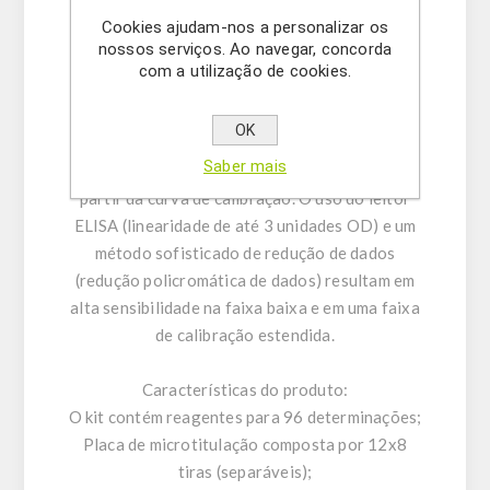
comprimento de onda apropriado. A quantidade
Cookies ajudam-nos a personalizar os
de renovação do substrato é determinada
nossos serviços. Ao navegar, concorda
colorimetricamente pela medição da
com a utilização de cookies.
absorvância, que é proporcional à
concentração de IL-10. Uma curva de
OK
calibração é traçada e a concentração de IL-10
Saber mais
nas amostras é determinada por interpolação a
partir da curva de calibração. O uso do leitor
ELISA (linearidade de até 3 unidades OD) e um
método sofisticado de redução de dados
(redução policromática de dados) resultam em
alta sensibilidade na faixa baixa e em uma faixa
de calibração estendida.
Características do produto:
O kit contém reagentes para 96 ​​determinações;
Placa de microtitulação composta por 12x8
tiras (separáveis);