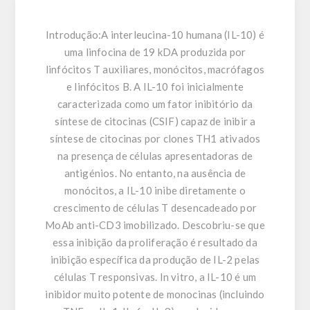
Introdução:
A interleucina-10 humana (IL-10) é
uma linfocina de 19 kDA produzida por
linfócitos T auxiliares, monócitos, macrófagos
e linfócitos B. A IL-10 foi inicialmente
caracterizada como um fator inibitório da
síntese de citocinas (CSIF) capaz de inibir a
síntese de citocinas por clones TH1 ativados
na presença de células apresentadoras de
antigénios. No entanto, na ausência de
monócitos, a IL-10 inibe diretamente o
crescimento de células T desencadeado por
MoAb anti-CD3 imobilizado. Descobriu-se que
essa inibição da proliferação é resultado da
inibição específica da produção de IL-2 pelas
células T responsivas. In vitro, a IL-10 é um
inibidor muito potente de monocinas (incluindo