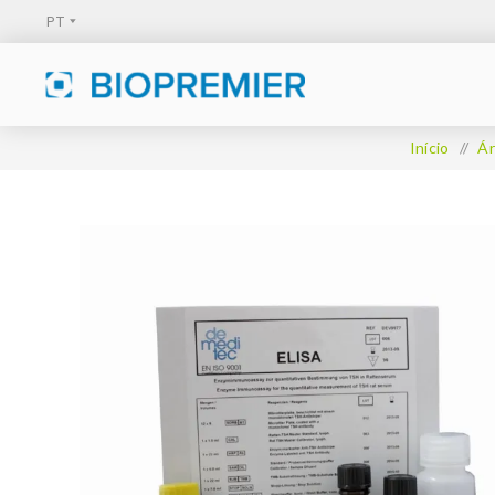
Início
/
Á