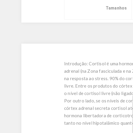
Tamanhos
Introdução:
Cortisol é uma hormon
adrenal (na Zona fasciculada e na
na resposta ao stress. 90% do cort
livre. Entre os produtos do córte
o nível de cortisol livre (não lig
Por outro lado, se os níveis de c
córtex adrenal secreta cortisol a
hormona libertadora de corticotro
tanto no nível hipotalâmico quanto