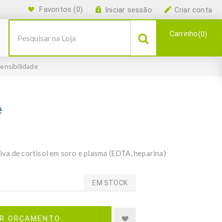
Favoritos
(0)
Iniciar sessão
Criar conta
Carrinho
0
sensibilidade
e
va de cortisol em soro e plasma (EDTA, heparina)
EM STOCK
IR ORÇAMENTO