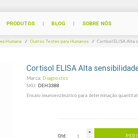
PRODUTOS
BLOG
SOBRE NÓS
rea Humana
/
Outros Testes para Humanos
/
Cortisol ELISA Alta 
Cortisol ELISA Alta sensibilidad
Marca:
Diagnostics
SKU:
DEH3388
Ensaio imunoenzimático para determinação quantitati
Qtd.:
PED