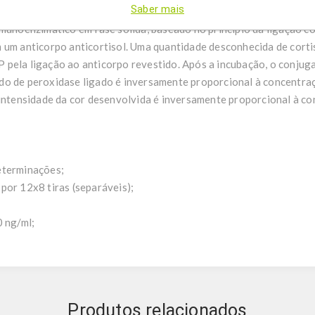
Saber mais
imunoenzimático em fase sólida, baseado no princípio da ligação c
m um anticorpo anticortisol. Uma quantidade desconhecida de cort
 pela ligação ao anticorpo revestido. Após a incubação, o conjug
do de peroxidase ligado é inversamente proporcional à concentraç
 intensidade da cor desenvolvida é inversamente proporcional à co
determinações;
por 12x8 tiras (separáveis);
0 ng/ml;
Produtos relacionados