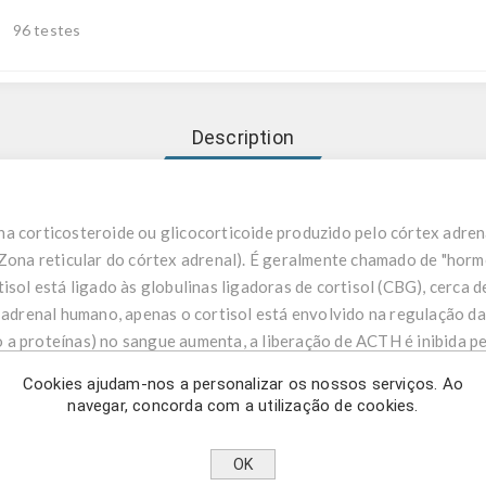
96 testes
Description
a corticosteroide ou glicocorticoide produzido pelo córtex adrena
 Zona reticular do córtex adrenal). É geralmente chamado de "hormo
isol está ligado às globulinas ligadoras de cortisol (CBG), cerca d
x adrenal humano, apenas o cortisol está envolvido na regulação 
ado a proteínas) no sangue aumenta, a liberação de ACTH é inibida p
ortisol estiverem abaixo do normal, o feedback negativo diminui, o
Cookies ajudam-nos a personalizar os nossos serviços. Ao
té que os níveis sanguíneos normais sejam restaurados. A liberaçã
navegar, concorda com a utilização de cookies.
pina (CRH) hipotalâmica; o sistema de feedback negativo envolvend
 no hipofisário.
OK