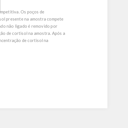
ompetitiva. Os poços de
isol presente na amostra compete
ado não ligado é removido por
ão de cortisol na amostra. Após a
ncentração de cortisol na