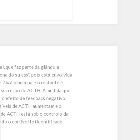
l, que faz parte da glândula
na do stress", pois está envolvida
e 7% à albumina e o restante é
da secreção de ACTH. À medida que
elo efeito de feedback negativo.
s níveis de ACTH aumentam e o
o de ACTH está sob o controlo da
o o cortisol foi identificado