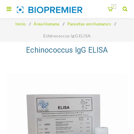
0
Início
/
Área Humana
/
Parasitas em Humanos
/
Echinococcus IgG ELISA
Echinococcus IgG ELISA