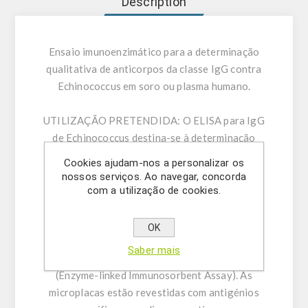
Description
Ensaio imunoenzimático para a determinação
qualitativa de anticorpos da classe IgG contra
Echinococcus em soro ou plasma humano.
UTILIZAÇÃO PRETENDIDA:
O ELISA para IgG
de Echinococcus destina-se à determinação
qualitativa de anticorpos da classe IgG contra
Cookies ajudam-nos a personalizar os
Echinococcus em soro ou plasma humano
nossos serviços. Ao navegar, concorda
(citrato, heparina).
com a utilização de cookies.
INFORMAÇÃO GERAL:
A determinação
OK
imunenzimática qualitativa de anticorpos
Saber mais
específicos baseia-se na técnica ELISA
(Enzyme-linked Immunosorbent Assay). As
microplacas estão revestidas com antigénios