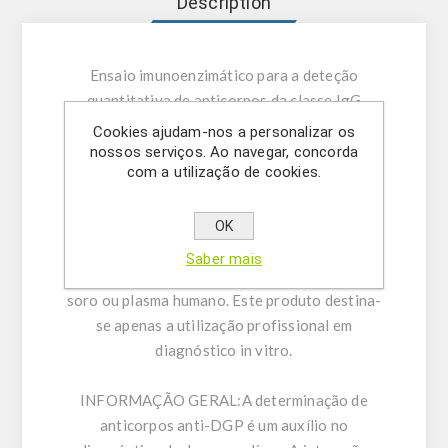
Description
Ensaio imunoenzimático para a deteção
quantitativa de anticorpos da classe IgG
contra epítopos de gliadina desamidada (DGP)
Cookies ajudam-nos a personalizar os
em soro ou plasma humano.
nossos serviços. Ao navegar, concorda
com a utilização de cookies.
UTILIZAÇÃO PRETENDIDA:
O DGP Ab IgG é
um sistema de teste ELISA para a deteção
OK
quantitativa de anticorpos (IgG) contra
Saber mais
epítopos de gliadina desamidada (DGP) em
soro ou plasma humano. Este produto destina-
se apenas a utilização profissional em
diagnóstico in vitro.
INFORMAÇÃO GERAL:
A determinação de
anticorpos anti-DGP é um auxílio no