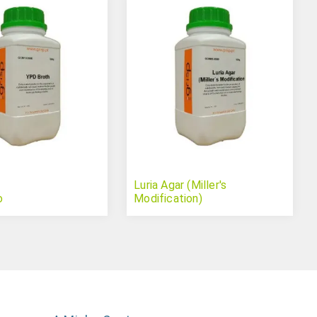
Luria Agar (Miller's
o
Modification)