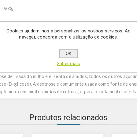
500g
Cookies ajudam-nos a personalizar os nossos serviços. Ao
navegar, concorda com a utilização de cookies.
Description
OK
 meios de cultura comumente usados em aplicações de biologia m
Saber mais
se derivada do milho e é isenta de amidos, todos os outros açúcare
cose (D-glicose). A dextrose é comumente usada como fonte de ene
lemento em muitos meios de cultura, e. para o isolamento seleti
Produtos relacionados