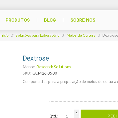
PRODUTOS
BLOG
SOBRE NÓS
Início
/
Soluções para Laboratório
/
Meios de Cultura
/
Dextros
Dextrose
Marca:
Research Solutions
SKU:
GCM26.0500
Componentes para a preparação de meios de cultura 
Qtd.:
PED