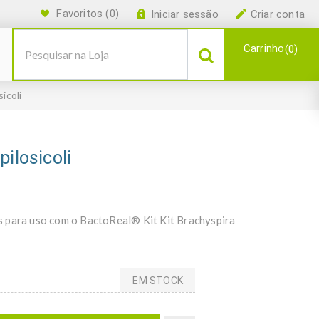
Favoritos
(0)
Iniciar sessão
Criar conta
Carrinho
0
icoli
ilosicoli
s para uso com o BactoReal® Kit Kit Brachyspira
EM STOCK