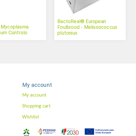
BactoReal® European
l Mycoplasma
Foulbrood - Melissococcus
icum Controlo
plutonius
My account
My account
Shopping cart
Wishlist