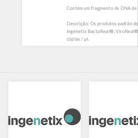
Contém um fragmento de DNA de B. 
Descrição:
Os produtos padrão de 
ingenetix BactoReal®, ViroReal®
cópias / μl.