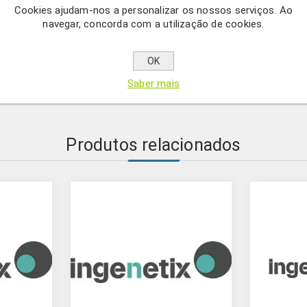
Cookies ajudam-nos a personalizar os nossos serviços. Ao
pilosicoli. Apenas para uso com o BactoReal® Kit Kit Brachyspir
navegar, concorda com a utilização de cookies.
PCR quantitativo em tempo real são padrões PCR quantitativos e
OK
 e ParoReal. Os padrões contêm um fragmento de DNA ou RNA a 
Saber mais
Produtos relacionados