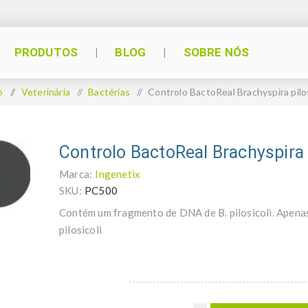
PRODUTOS
BLOG
SOBRE NÓS
o
/
Veterinária
/
Bactérias
/
Controlo BactoReal Brachyspira pilos
Controlo BactoReal Brachyspira p
Marca:
Ingenetix
SKU:
PC500
Contém um fragmento de DNA de B. pilosicoli. Apena
pilosicoli