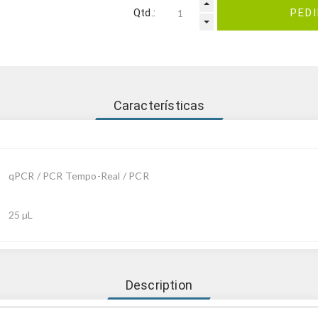
Qtd.:
PED
Características
qPCR / PCR Tempo-Real / PCR
25 µL
Description