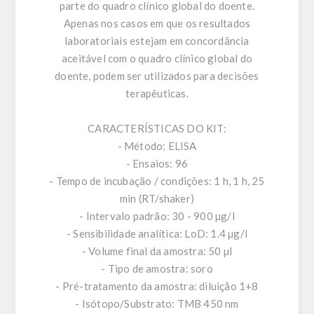
parte do quadro clínico global do doente.
Apenas nos casos em que os resultados
laboratoriais estejam em concordância
aceitável com o quadro clínico global do
doente, podem ser utilizados para decisões
terapêuticas.
CARACTERÍSTICAS DO KIT:
- Método: ELISA
- Ensaios: 96
- Tempo de incubação / condições: 1 h, 1 h, 25
min (RT/shaker)
- Intervalo padrão: 30 - 900 µg/l
- Sensibilidade analítica: LoD: 1.4 µg/l
- Volume final da amostra: 50 µl
- Tipo de amostra: soro
- Pré-tratamento da amostra: diluição 1+8
- Isótopo/Substrato: TMB 450 nm