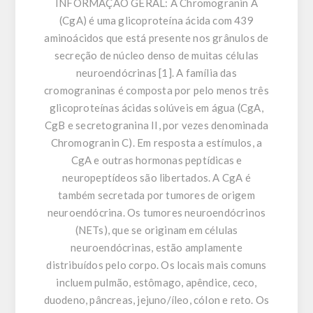
INFORMAÇÃO GERAL:
A Chromogranin A
(CgA) é uma glicoproteína ácida com 439
aminoácidos que está presente nos grânulos de
secreção de núcleo denso de muitas células
neuroendócrinas [1]. A família das
cromograninas é composta por pelo menos três
glicoproteínas ácidas solúveis em água (CgA,
CgB e secretogranina II, por vezes denominada
Chromogranin C). Em resposta a estímulos, a
CgA e outras hormonas peptídicas e
neuropeptídeos são libertados. A CgA é
também secretada por tumores de origem
neuroendócrina. Os tumores neuroendócrinos
(NETs), que se originam em células
neuroendócrinas, estão amplamente
distribuídos pelo corpo. Os locais mais comuns
incluem pulmão, estômago, apêndice, ceco,
duodeno, pâncreas, jejuno/íleo, cólon e reto. Os