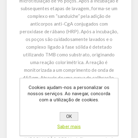
microtitulação de 96 poços. Após a incubação e
subsequentes etapas de lavagem, forma-se um
complexo em “sanduíche” pela adição de
anticorpos anti-CgA conjugados com
peroxidase de rábano (HRP). Após a incubação,
os poços são cuidadosamente lavados e o
complexo ligado à fase sólida é detetado
utilizando TMB como substrato, originando
uma reação colorimétrica. A reação é
monitorizada a um comprimento de onda de
450 nm. Através de uma curva de calibração,
determinam-se as concentrações de CgA nas
Cookies ajudam-nos a personalizar os
amostras. Recomenda-se o processamento
nossos serviços. Ao navegar, concorda
com a utilização de cookies.
manual do ELISA. A utilização de equipamento
laboratorial automático é da responsabilidade
do utilizador. Este diagnóstico in vitro destina-
OK
se apenas a utilização profissional.
Saber mais