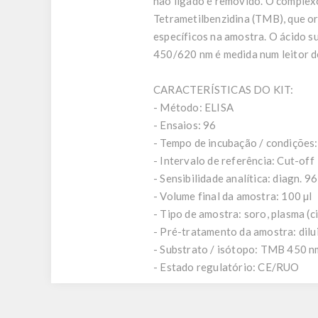
não ligado é removido. O complexo
Tetrametilbenzidina (TMB), que or
específicos na amostra. O ácido s
450/620 nm é medida num leitor d
CARACTERÍSTICAS DO KIT:
- Método: ELISA
- Ensaios: 96
- Tempo de incubação / condições: 
- Intervalo de referência: Cut-off
- Sensibilidade analítica: diagn. 9
- Volume final da amostra: 100 µl
- Tipo de amostra: soro, plasma (c
- Pré-tratamento da amostra: dil
- Substrato / isótopo: TMB 450 n
- Estado regulatório: CE/RUO