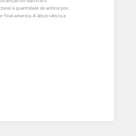
da adição do substrato
cional à quantidade de anticorpos
r final amarela. A absorvância a