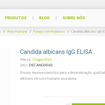
PRODUTOS
BLOG
SOBRE NÓS
o
/
Área Humana
/
Fungos em Humanos
/
Candida albicans IgG 
Candida albicans IgG ELISA
Marca:
Diagnostics
SKU:
DECANG0060
Ensaio imunoenzimático para a determinação qualitat
albicans em soro humano ou plasma