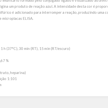
 imunitário formado pelo conjugado ligado é visualizado através 
igina um produto de reação azul. A intensidade desta cor é propor
ulfúrico é adicionado para interromper a reação, produzindo uma co
e microplacas ELISA.
1 h (37°C), 30 min (RT), 15 min (RT/escuro)
6,67 %
itrato, heparina)
uição 1:101
m