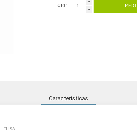
Qtd.:
PED
Características
ELISA