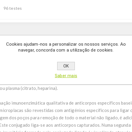
96 testes
Description
Cookies ajudam-nos a personalizar os nossos serviços. Ao
navegar, concorda com a utilização de cookies.
terminação qualitativa de anticorpos da classe IgG contra Candid
OK
Saber mais
ndida albicans IgG ELISA destina-se à determinação qualitativa de
u plasma (citrato, heparina).
ação imunoenzimática qualitativa de anticorpos específicos base
microplacas são revestidas com antigénios específicos para ligar
agem dos poços para remoção de todo o material não ligado, é ad
Este conjugado liga-se aos anticorpos capturados. Numa segunda