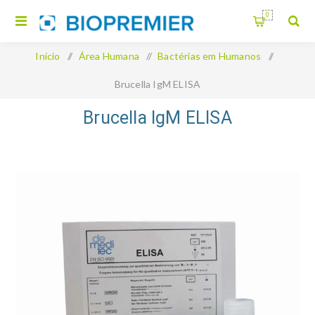
0
Início
/
Área Humana
/
Bactérias em Humanos
/
Brucella IgM ELISA
Brucella IgM ELISA