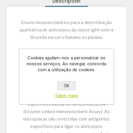
Description
Ensaio imunoenzimático para a determinação
qualitativa de anticorpos da classe IgM contra
Brucella em soro humano ou plasma.
UTILIZAÇÃO PRETENDIDA:
O Brucella IgM
Cookies ajudam-nos a personalizar os
ELISA destina-se à determinação qualitativa de
nossos serviços. Ao navegar, concorda
anticorpos da classe IgM contra Brucella em
com a utilização de cookies.
soro humano ou plasma (citrato, heparina).
OK
INFORMAÇÃO GERAL:
A determinação
Saber mais
imunoenzimática qualitativa de anticorpos
específicos baseia-se na técnica ELISA
(Enzyme-Linked Immunosorbent Assay). As
microplacas são revestidas com antigénios
específicos para ligar os anticorpos