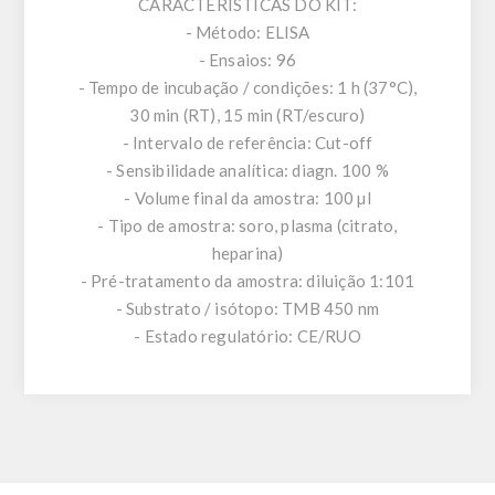
CARACTERÍSTICAS DO KIT:
- Método: ELISA
- Ensaios: 96
- Tempo de incubação / condições: 1 h (37°C),
30 min (RT), 15 min (RT/escuro)
- Intervalo de referência: Cut-off
- Sensibilidade analítica: diagn. 100 %
- Volume final da amostra: 100 µl
- Tipo de amostra: soro, plasma (citrato,
heparina)
- Pré-tratamento da amostra: diluição 1:101
- Substrato / isótopo: TMB 450 nm
- Estado regulatório: CE/RUO