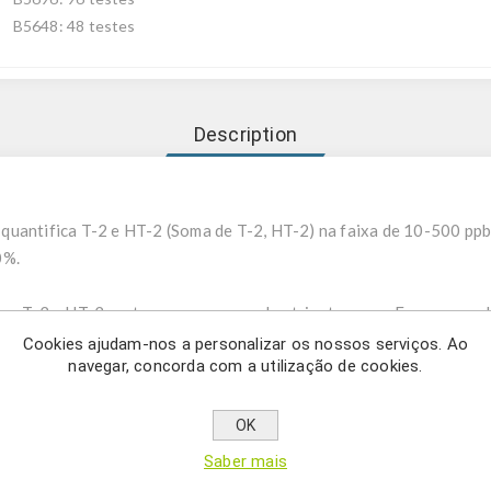
B5648: 48 testes
Description
uantifica T-2 e HT-2 (Soma de T-2, HT-2) na faixa de 10-500 ppb 
0%.
nas T-2 e HT-2 pertencem ao grupo dos tricotecenos. Esse grupo 
ero Fusarium, que são tóxicos para humanos e animais. As commodi
Cookies ajudam-nos a personalizar os nossos serviços. Ao
navegar, concorda com a utilização de cookies.
se fungo. É frequentemente implicado em distúrbios citotóxicos e
ndromes patogenéticas em humanos. Tanto no homem quanto em ani
ntar.
OK
entais de controle em todo o mundo tem regulamentos ou recomen
Saber mais
a humanos e animais. A determinação precisa e rápida da presença