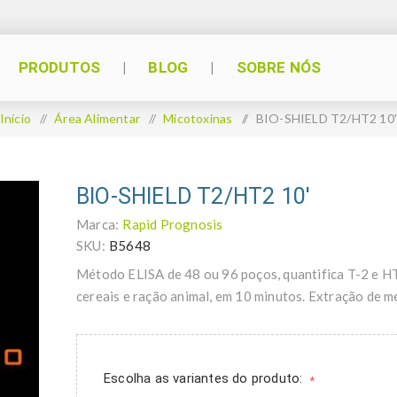
PRODUTOS
BLOG
SOBRE NÓS
Início
/
Área Alimentar
/
Micotoxinas
/
BIO-SHIELD T2/HT2 10'
BIO-SHIELD T2/HT2 10'
Marca:
Rapid Prognosis
SKU:
B5648
Método ELISA de 48 ou 96 poços, quantifica T-2 e H
cereais e ração animal, em 10 minutos. Extração de m
Escolha as variantes do produto:
*