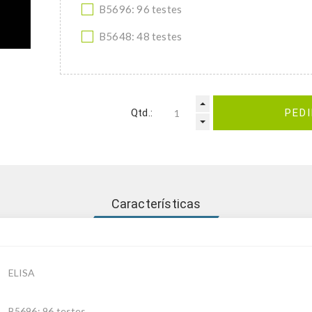
B5696: 96 testes
B5648: 48 testes
Qtd.:
PED
Características
ELISA
B5696: 96 testes