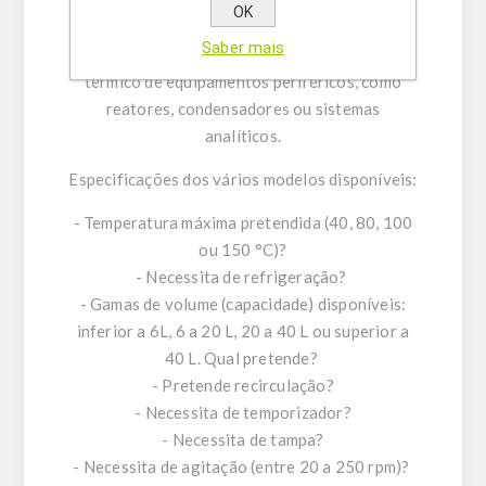
OK
temperatura em todo o reservatório, e/ou
Saber mais
circulação externa, possibilitando o controlo
térmico de equipamentos periféricos, como
reatores, condensadores ou sistemas
analíticos.
Especificações dos vários modelos disponíveis:
- Temperatura máxima pretendida (40, 80, 100
ou 150 °C)?
- Necessita de refrigeração?
- Gamas de volume (capacidade) disponíveis:
inferior a 6L, 6 a 20 L, 20 a 40 L ou superior a
40 L. Qual pretende?
- Pretende recirculação?
- Necessita de temporizador?
- Necessita de tampa?
- Necessita de agitação (entre 20 a 250 rpm)?