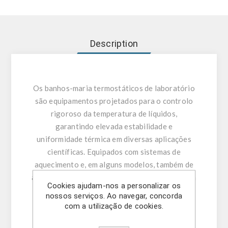
Description
Os banhos-maria termostáticos de laboratório
são equipamentos projetados para o controlo
rigoroso da temperatura de líquidos,
garantindo elevada estabilidade e
uniformidade térmica em diversas aplicações
científicas. Equipados com sistemas de
aquecimento e, em alguns modelos, também de
arrefecimento, permitem ajustar com precisão a
Cookies ajudam-nos a personalizar os
temperatura de operação, adaptando-se a
nossos serviços. Ao navegar, concorda
diferentes necessidades experimentais. Estes
com a utilização de cookies.
sistemas podem incluir circulação interna,
assegurando uma distribuição homogénea da