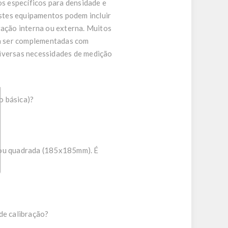
os específicos para densidade e
stes equipamentos podem incluir
ração interna ou externa. Muitos
da ser complementadas com
diversas necessidades de medição
o básica)?
) ou quadrada (185x185mm). É
de calibração?