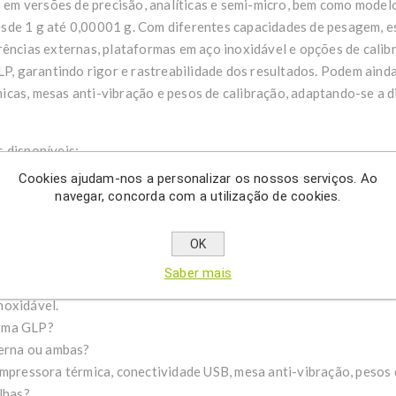
is em versões de precisão, analíticas e semi-micro, bem como model
sde 1 g até 0,00001 g. Com diferentes capacidades de pesagem, e
rências externas, plataformas em aço inoxidável e opções de calib
 garantindo rigor e rastreabilidade dos resultados. Podem ain
icas, mesas anti-vibração e pesos de calibração, adaptando-se a 
 disponíveis:
ra-precisa), analítica (resolução média-alta) ou precisão (resoluçã
Cookies ajudam-nos a personalizar os nossos serviços. Ao
00 g a 1000 g; 1200 g a 6000 g; superior a 6000 g. Qual pretende?
navegar, concorda com a utilização de cookies.
 a 0,01 g; 0,01 a 0,001 g; 0,001 a 0,0001 g; 0,0001 a 0,00001 g?
OK
(diâmetros disponíveis: 80, 90, 110, 115, 120, 145, 160, 180 mm
Saber mais
noxidável.
orma GLP?
terna ou ambas?
impressora térmica, conectividade USB, mesa anti-vibração, pesos 
lhas?