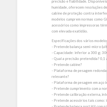
precisão e fiabilidade. Disponíve
humidade, oferecem resoluções de
cabine de proteção contra interfe
modelos cumprem normas como GLP,
acessórios como impressoras térm
com elevada exatidão.
Especificações dos vários modelos
- Pretende balança semi-micro (ult
- Capacidade: inferior a 300 g; 3
- Qual a precisão pretendida? 0,1
- Pretende cabine?
- Plataforma de pesagem redonda 
relevante?
- Plataforma de pesagem em aço i
- Pretende cumprimento com a n
- Pretende calibração externa, in
- Pretende acessórios tais como: 
- Pretende balança portátil com pi