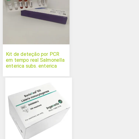
Kit de deteção por PCR
em tempo real Salmonella
enterica subs. enterica
serovar Typhimurium e
Primun Salmonella T
Duplex dVET