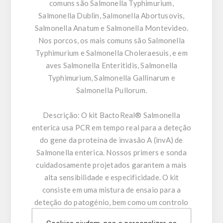
comuns são Salmonella Typhimurium,
Salmonella Dublin, Salmonella Abortusovis,
Salmonella Anatum e Salmonella Montevideo.
Nos porcos, os mais comuns são Salmonella
Typhimurium e Salmonella Choleraesuis, e em
aves Salmonella Enteritidis, Salmonella
Typhimurium, Salmonella Gallinarum e
Salmonella Pullorum.
Descrição:
O kit BactoReal® Salmonella
enterica usa PCR em tempo real para a deteção
do gene da proteína de invasão A (invA) de
Salmonella enterica. Nossos primers e sonda
cuidadosamente projetados garantem a mais
alta sensibilidade e especificidade. O kit
consiste em uma mistura de ensaio para a
deteção do patogénio, bem como um controlo
positivo e um controlo positivo interno (IPC).