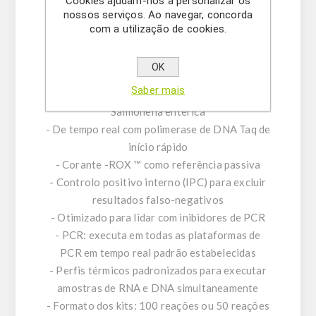
Cookies ajudam-nos a personalizar os
Para minimizar a contaminação cruzada de
nossos serviços. Ao navegar, concorda
PCR, a mistura de reação incluída contém dUTP
com a utilização de cookies.
e uracil-N glicosilase (UNG).
OK
Características do produto:
Saber mais
- Amplificação e deteção: gene invA de
Salmonella entérica
- De tempo real com polimerase de DNA Taq de
início rápido
- Corante -ROX ™ como referência passiva
- Controlo positivo interno (IPC) para excluir
resultados falso-negativos
- Otimizado para lidar com inibidores de PCR
- PCR: executa em todas as plataformas de
PCR em tempo real padrão estabelecidas
- Perfis térmicos padronizados para executar
amostras de RNA e DNA simultaneamente
- Formato dos kits: 100 reações ou 50 reações