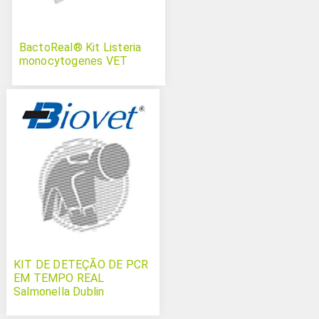
BactoReal® Kit Listeria
monocytogenes VET
KIT DE DETEÇÃO DE PCR
EM TEMPO REAL
Salmonella Dublin
Typhimurium and
Salmonella spp Bovichek