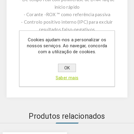
início rápido
- Corante -ROX ™ como referência passiva
- Controlo positivo interno (IPC) para excluir
resultados falso-negativos
- Otimizado para lidar com inibidores de PCR
Cookies ajudam-nos a personalizar os
- PCR: executa em todas as plataformas de
nossos serviços. Ao navegar, concorda
com a utilização de cookies.
PCR em tempo real padrão estabelecidas
- Perfis térmicos padronizados para executar
amostras de RNA e DNA simultaneamente
OK
- Formato dos kits: 100 reações ou 50 reações
Saber mais
- Canal Alvo: FAM; Canal IPC: VIC/HEX
Produtos relacionados