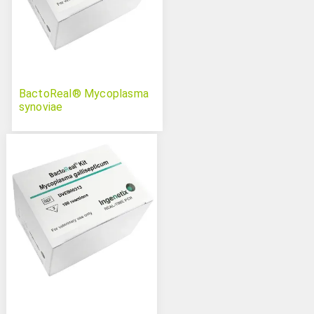
BactoReal® Mycoplasma
synoviae