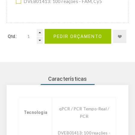
DVEB01413: 100 reações - FAM, Cy5
Qtd.:
PEDIR ORÇAMENTO
Características
qPCR / PCR Tempo-Real /
Tecnologia
PCR
DVEB01413: 100 reações -