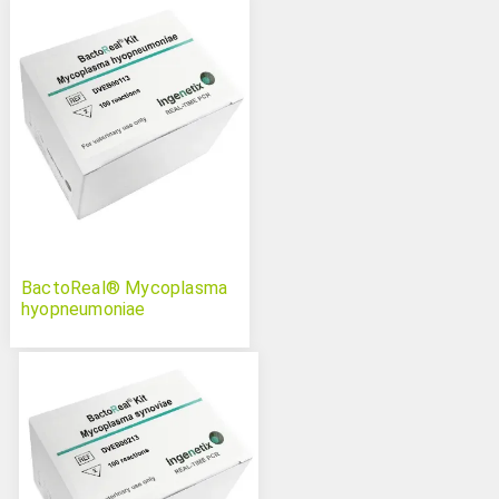
BactoReal® Mycoplasma
hyopneumoniae