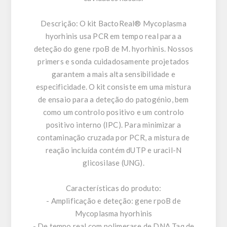
Descrição:
O kit BactoReal® Mycoplasma
hyorhinis usa PCR em tempo real para a
deteção do gene rpoB de M. hyorhinis. Nossos
primers e sonda cuidadosamente projetados
garantem a mais alta sensibilidade e
especificidade. O kit consiste em uma mistura
de ensaio para a deteção do patogénio, bem
como um controlo positivo e um controlo
positivo interno (IPC). Para minimizar a
contaminação cruzada por PCR, a mistura de
reação incluída contém dUTP e uracil-N
glicosilase (UNG).
Características do produto:
- Amplificação e deteção: gene rpoB de
Mycoplasma hyorhinis
- De tempo real com polimerase de DNA Taq de