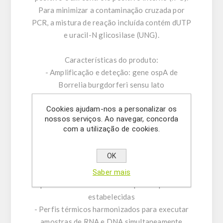
Para minimizar a contaminação cruzada por
PCR, a mistura de reação incluída contém dUTP
e uracil-N glicosilase (UNG).
Características do produto:
- Amplificação e deteção: gene ospA de
Borrelia burgdorferi sensu lato
- CE-IVD PCR em tempo real com rápida hot-
Cookies ajudam-nos a personalizar os
start Taq DNA polimerase
nossos serviços. Ao navegar, concorda
- Corante ROX™ como referência passiva
com a utilização de cookies.
- Sistema de Controlo Positivo Interno para
excluir resultados falso-negativos
OK
- Otimizado para lidar com inibidores de PCR
- Plataformas de PCR: executa em todos as
Saber mais
plataformas de PCR em tempo real padrão
estabelecidas
- Perfis térmicos harmonizados para executar
amostras de RNA e DNA simultaneamente