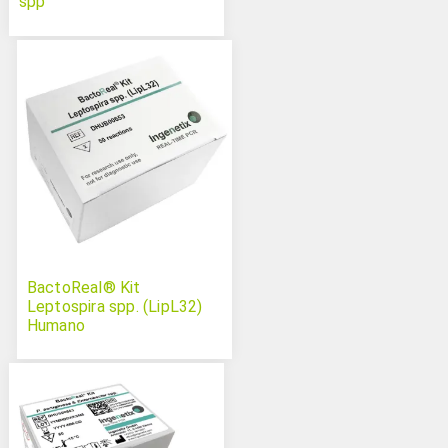
spp
BactoReal® Kit
Leptospira spp. (LipL32)
Humano